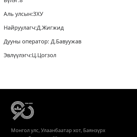
Бүлэг:8
Аль улсын:ЗХУ
Найруулагч:Д.Жигжид
Дууны оператор: Д.Бавуужав
Эвлүүлэгч:Ц.Цогзол
Монгол улс, Улаанбаатар хот, Баянзүрх