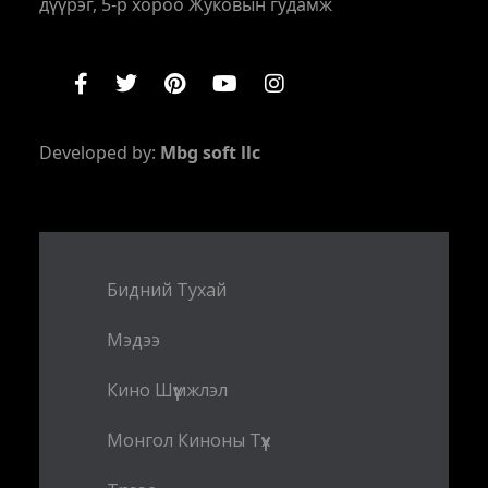
дүүрэг, 5-р хороо Жуковын гудамж
Developed by:
Mbg soft llc
Бидний Тухай
Мэдээ
Кино Шүүмжлэл
Монгол Киноны Түүх