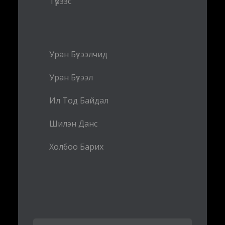
Түрээс
Уран Бүтээлчид
Уран Бүтээл
Ил Тод Байдал
Шилэн Данс
Холбоо Барих