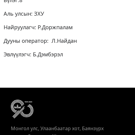
Бүлэг:8
Аль улсын: ЗХУ
Найруулагч: Р.Доржпалам
Дууны оператор: Л.Найдан
Эвлүүлэгч: Б.Дэмбэрэл
Монгол улс, Улаанбаатар хот, Баянзүрх