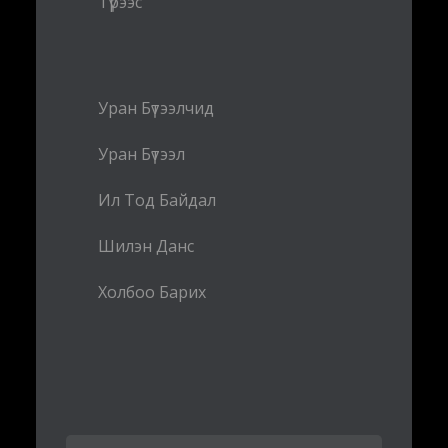
Түрээс
Уран Бүтээлчид
Уран Бүтээл
Ил Тод Байдал
Шилэн Данс
Холбоо Барих