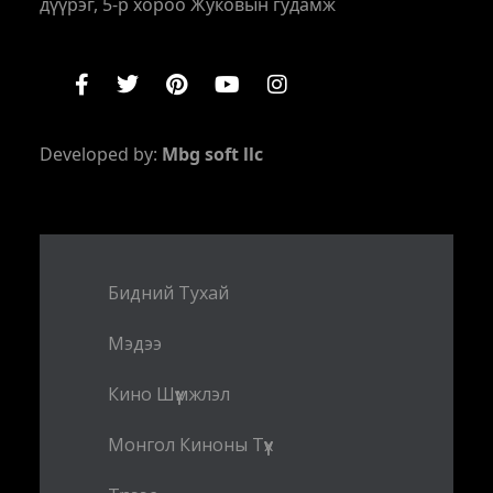
дүүрэг, 5-р хороо Жуковын гудамж
Developed by:
Mbg soft llc
Бидний Тухай
Мэдээ
Кино Шүүмжлэл
Монгол Киноны Түүх