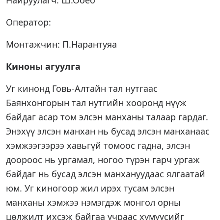
Найруулагч: Ш.Ооёо
Оператор:
Монтажчин: П.Нарантуяа
Киноны агуулга
Уг кинонд Говь-Алтайн тал нутгаас
Баянхонгорын тал нутгийн хооронд нүүж
байдаг асар том элсэн манханы талаар гардаг.
Энэхүү элсэн манхан нь бусад элсэн манханаас
хэмжээгээрээ хавьгүй томоос гадна, элсэн
доороос нь ургамал, ногоо түрэн гарч ургаж
байдаг нь бусад элсэн манхануудаас ялгаатай
юм. Уг киногоор жил ирэх тусам элсэн
манханы хэмжээ нэмэгдэж монгол орны
цөлжилт ихсэж байгаа учраас хүмүүсийг