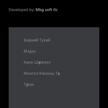
Developed by:
Mbg soft llc
Бидний Тухай
Мэдээ
Кино Шүүмжлэл
Монгол Киноны Түүх
Түрээс