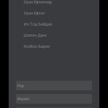
Уран Бүтээлчид
Уран Бүтээл
Ил Тод Байдал
Шилэн Данс
Холбоо Барих