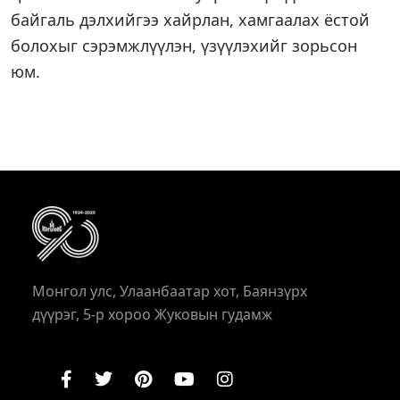
байгаль дэлхийгээ хайрлан, хамгаалах ёстой
болохыг сэрэмжлүүлэн, үзүүлэхийг зорьсон
юм.
Монгол улс, Улаанбаатар хот, Баянзүрх
дүүрэг, 5-р хороо Жуковын гудамж