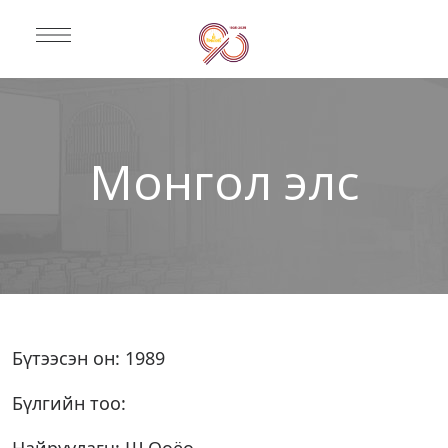
Монгол элс
Бүтээсэн он: 1989
Бүлгийн тоо: