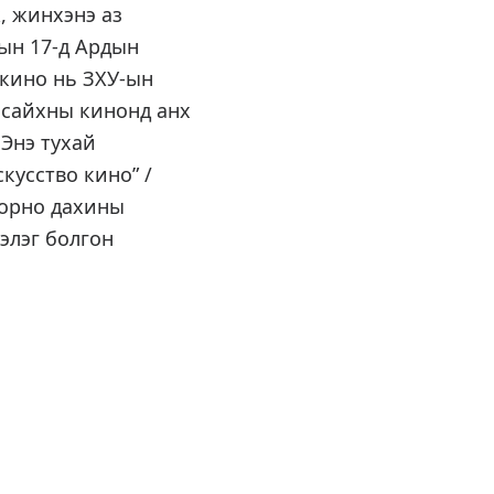
, жинхэнэ аз
рын 17-д Ардын
 кино нь ЗХУ-ын
 сайхны кинонд анх
 Энэ тухай
кусство кино” /
дорно дахины
элэг болгон