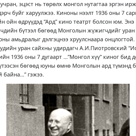
 учран, эцэст нь төрөлх монгол нутагтаа эргэн ирж
эрч буйг харуулжээ. Киноны нээлт 1936 оны 7 са
н ойн өдрүүдэд “Ард” кино театрт болсон юм. Энэ
лчдийн бүтээл бөгөөд Монголын жүжигчдийг уран
рны амьдралыг дэлгэцнээ хруулснаара онцлогтой.
удийн уран сайхны удирдагч А.И.Пиотровский “Ис
лийн 1936 оны 7 дугаарт …”Монгол хүү” киног бид 
үтээсэн бөгөөд юуны өмнө Монголын ард түмэнд б
й байна…” гэжээ.