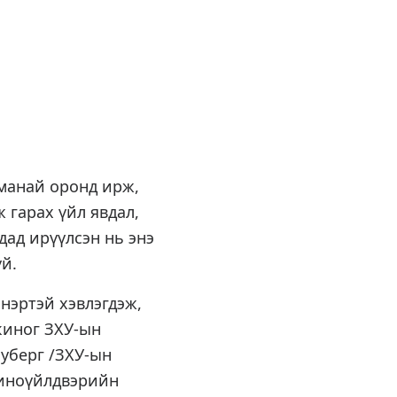
 манай оронд ирж,
 гарах үйл явдал,
дад ирүүлсэн нь энэ
үй.
 нэртэй хэвлэгдэж,
 киног ЗХУ-ын
уберг /ЗХУ-ын
киноүйлдвэрийн