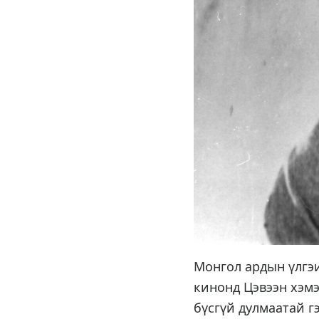
Монгол ардын үлгэ
кинонд Цэвээн хэмэ
бүсгүй дулмаатай г