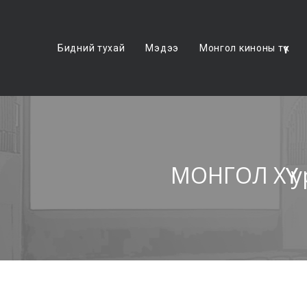
Бидний тухай
Мэдээ
Монгол киноны түүх
МОНГОЛ ХҮҮ 