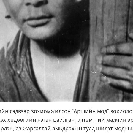
ийн сэдвээр зохиомжилсон “Аршийн мод” зохиолоо
эх хөдөөгийн нэгэн цайлган, итгэмтгий малчин э
эрлэн, аз жаргалтай амьдрахын тулд шидэт модны 