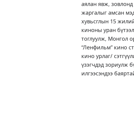
аялан явж, зовлонд
жаргалыг амсан мэд
хувьсглын 15 жилий
киноны уран бүтээ
тоглуулж, Монгол о
“Ленфильм” кино ст
кино урлаг/ сэтгүү
үзэгчдэд зориулж б
илгээсэндээ баярта