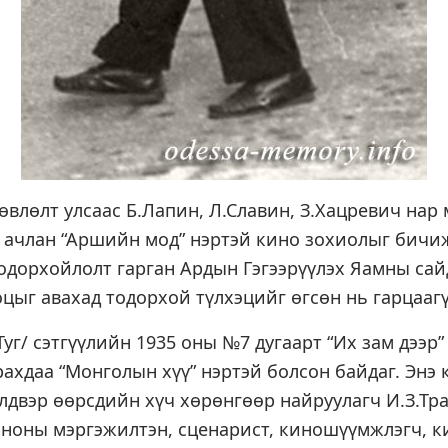
Зөвлөлт улсаас Б.Лапин, Л.Славин, З.Хацревич нар
 ачлан “Аршийн мод” нэртэй кино зохиолыг бичиж
одорхойлолт гарган Ардын Гэгээрүүлэх Яамны сай
оцыг авахад тодорхой түлхэцийг өгсөн нь гарцааг
Туг/ сэтгүүлийн 1935 оны №7 дугаарт “Их зам дээр”
рахдаа “Монголын хүү” нэртэй болсон байдаг. Энэ
двэр өөрсдийн хүч хөрөнгөөр найруулагч И.З.Тра
иноны мэргэжилтэн, сценарист, киношүүмжлэгч, 