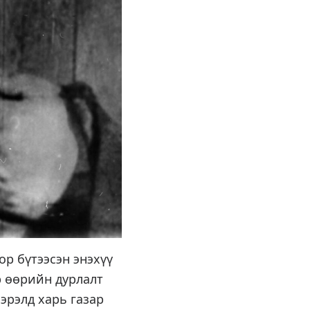
р бүтээсэн энэхүү
р өөрийн дурлалт
эрэлд харь газар