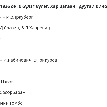
1936 он. 9 бүлэг бүлэг. Хар цагаан , дуутай кино
 – И.З.Трауберг
 Д.Славин, З.Л.Хацревиц
н
ч
– И.Рабинович, Э.Грикуров
 Цэвэн
 Сосорбарам
жийн Гомбо