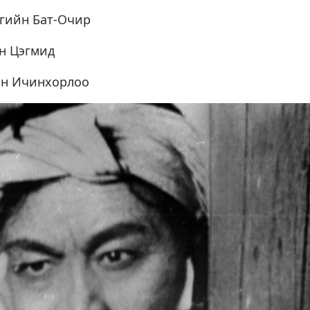
нгийн Бат-Очир
н Цэгмид
йн Ичинхорлоо