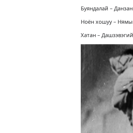
Буяндалай – Данза
Ноён хошуу – Нямы
Хатан – Дашзэвэги