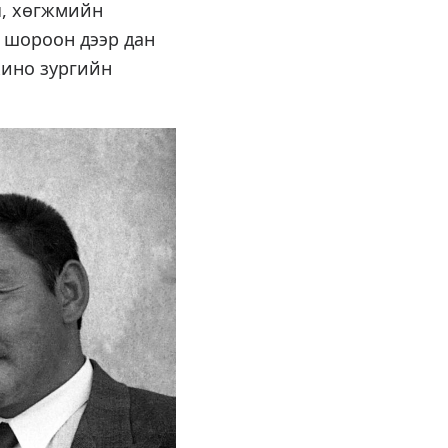
ч, хөгжмийн
с шороон дээр дан
кино зургийн