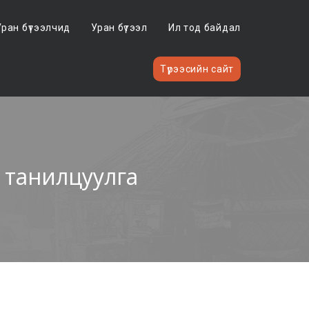
Уран бүтээлчид
Уран бүтээл
Ил тод байдал
Түрээсийн сайт
 танилцуулга