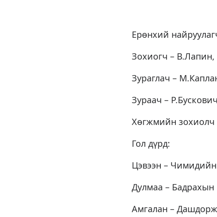
Ерөнхий найруулагч
Зохиогч – В.Лапин,
Зураглач – М.Капла
Зураач – Р.Бускови
Хөгжмийн зохиолч 
Гол дүрд:
Цэвээн – Чимидийн
Дулмаа – Бадрахын
Амгалан – Дашдор