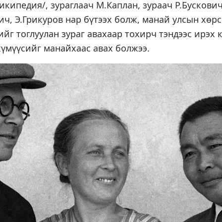
википедия/, зураглаач М.Каплан, зураач Р.Бускови
ч, Э.Грикуров нар бүтээх болж, манай улсын хөр
г тоглуулан зураг авахаар тохирч тэндээс ирэх 
хүмүүсийг манайхаас авах болжээ.