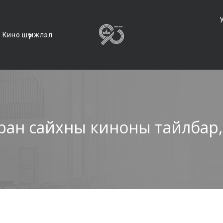
Кино шүүмжлэл
уран сайхны киноны тайлбар,