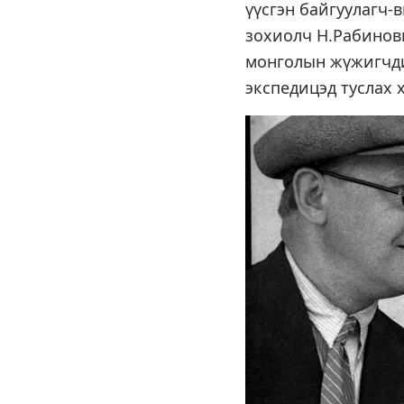
үүсгэн байгуулагч-
зохиолч Н.Рабинови
монголын жүжигчдий
экспедицэд туслах 