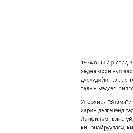
1934 оны 7-р сард 
хөдөө орон нутгаар
дүрүүдийн талаар т
талын мэдлэг, ойлг
Уг зохиол “Знамя” /
харин дэлгэцэнд га
Ленфильм” кино үйл
кинонайруулагч, к