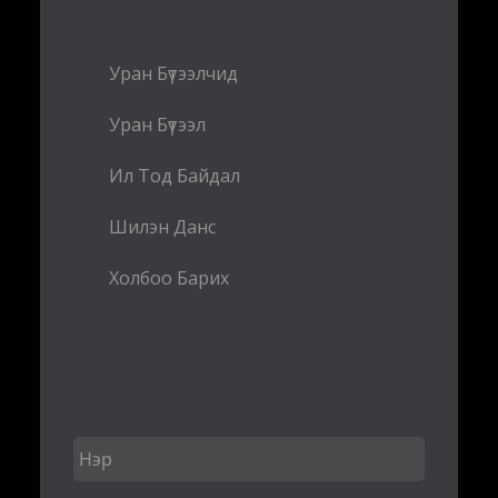
Уран Бүтээлчид
Уран Бүтээл
Ил Тод Байдал
Шилэн Данс
Холбоо Барих