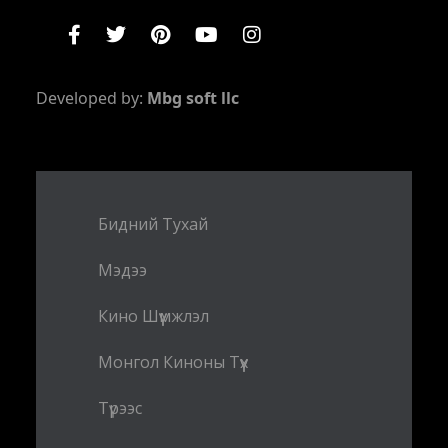
Developed by:
Mbg soft llc
Бидний Тухай
Мэдээ
Кино Шүүмжлэл
Монгол Киноны Түүх
Түрээс