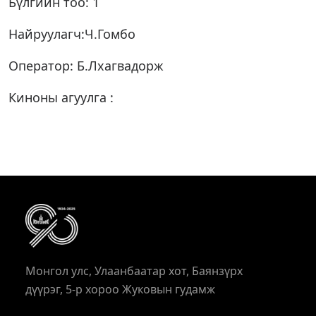
Бүлгийн тоо: 1
Найруулагч:Ч.Гомбо
Оператор: Б.Лхагвадорж
Киноны агуулга :
Монгол улс, Улаанбаатар хот, Баянзүрх
дүүрэг, 5-р хороо Жуковын гудамж