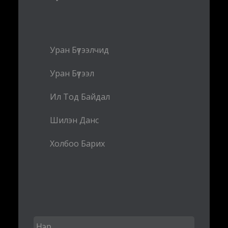
Уран Бүтээлчид
Уран Бүтээл
Ил Тод Байдал
Шилэн Данс
Холбоо Барих