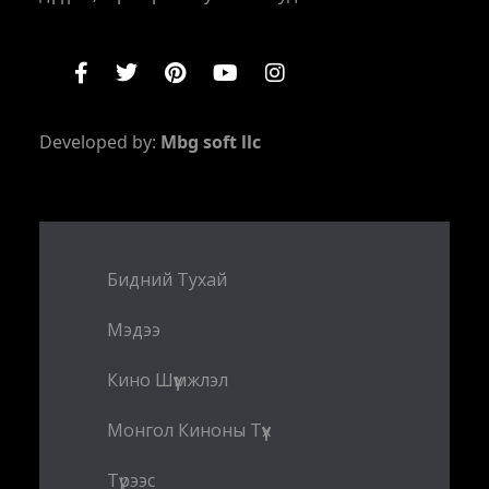
Developed by:
Mbg soft llc
Бидний Тухай
Мэдээ
Кино Шүүмжлэл
Монгол Киноны Түүх
Түрээс