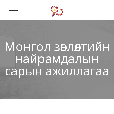
Монгол зөвлөлтийн
найрамдалын
сарын ажиллагаа