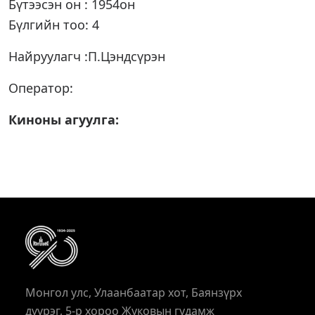
Бүтээсэн он : 1954он
Бүлгийн тоо: 4
Найруулагч :П.Цэндсүрэн
Оператор:
Киноны агуулга:
Монгол улс, Улаанбаатар хот, Баянзүрх
дүүрэг, 5-р хороо Жуковын гудамж