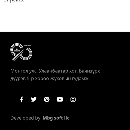
Монгол улс, Улаанбаатар хот, Баянзүрх
дүүрэг, 5-р хороо Жуковын гудамж
Developed by:
Mbg soft llc