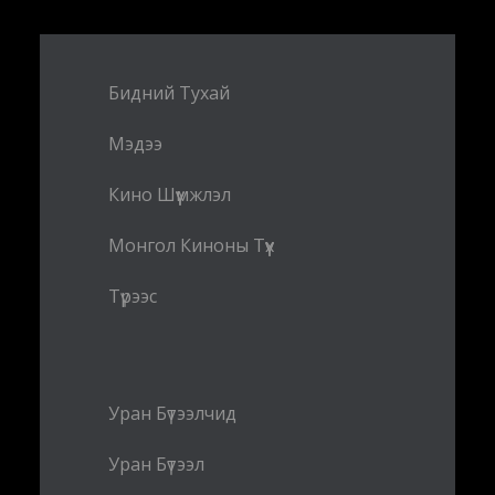
Бидний Тухай
Мэдээ
Кино Шүүмжлэл
Монгол Киноны Түүх
Түрээс
Уран Бүтээлчид
Уран Бүтээл