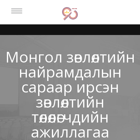
Монгол зөвлөлтийн
найрамдалын
сараар ирсэн
зөвлөлтийн
төлөөлөгчдийн
ажиллагаа