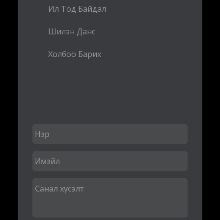
Ил Тод Байдал
Шилэн Данс
Холбоо Барих