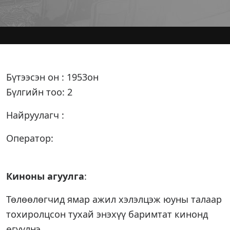
Бүтээсэн он : 1953он
Бүлгийн тоо: 2
Найруулагч :
Оператор:
Киноны агуулга
:
Төлөөлөгчид ямар ажил хэлэлцэж юуны талаар
тохиролцсон тухай энэхүү баримтат кинонд
өгүүлнэ.