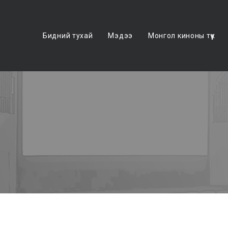
Бидний тухай
Мэдээ
Монгол киноны түүх