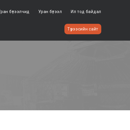
Уран бүтээлчид
Уран бүтээл
Ил тод байдал
Түрээсийн сайт