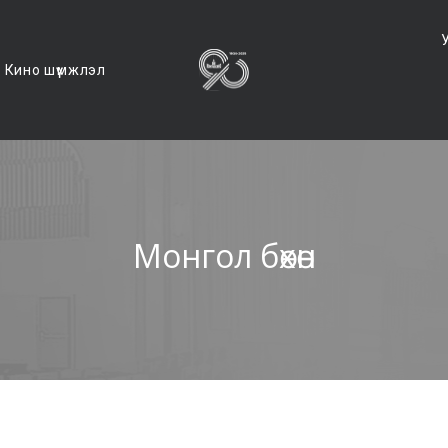
Кино шүүмжлэл
Монгол бөхөн