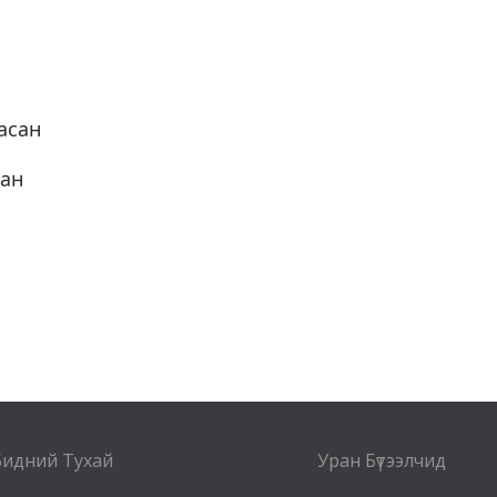
асан
сан
Бидний Тухай
Уран Бүтээлчид