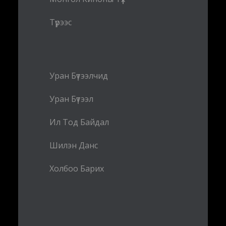
Түрээс
Уран Бүтээлчид
Уран Бүтээл
Ил Тод Байдал
Шилэн Данс
Холбоо Барих