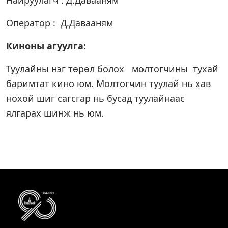
Найруулагч : Д.Давааням
Оператор : Д.Давааням
Киноны агуулга:
Туулайны нэг төрөл болох молтогчины тухай
баримтат кино юм. Молтогчин туулай нь хав
нохой шиг сагсгар нь бусад туулайнаас
ялгарах шинж нь юм.