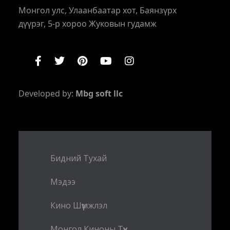
Монгол улс, Улаанбаатар хот, Баянзүрх
дүүрэг, 5-р хороо Жуковын гудамж
Developed by:
Mbg soft llc
Бидний Тухай
Мэдээ
Кино Шүүмжлэл
Монгол Киноны Түүх