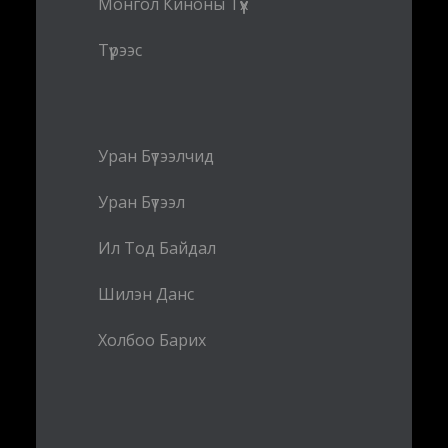
Монгол Киноны Түүх
Түрээс
Уран Бүтээлчид
Уран Бүтээл
Ил Тод Байдал
Шилэн Данс
Холбоо Барих