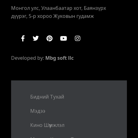
Монгол улс, Улаанбаатар хот, Баянзүрх
дүүрэг, 5-р хороо Жуковын гудамж
Developed by:
Mbg soft llc
Бидний Тухай
Мэдээ
Кино Шүүмжлэл