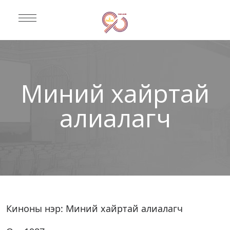
Миний хайртай
алиалагч
Киноны нэр: Миний хайртай алиалагч