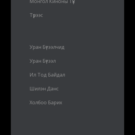
Монгол Киноны Түүх
Түрээс
Уран Бүтээлчид
Уран Бүтээл
Ил Тод Байдал
Шилэн Данс
Холбоо Барих