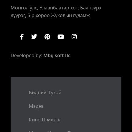
Монгол улс, Улаанбаатар хот, Баянзүрх
дүүрэг, 5-р хороо Жуковын гудамж
Developed by:
Mbg soft llc
Бидний Тухай
Мэдээ
Кино Шүүмжлэл