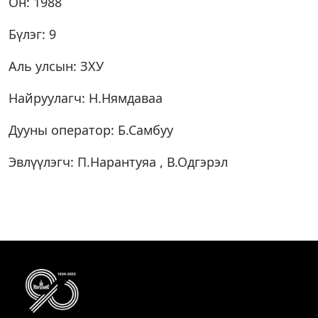
Он: 1988
Бүлэг: 9
Аль улсын: ЗХУ
Найруулагч: Н.Нямдаваа
Дууны оператор: Б.Самбуу
Эвлүүлэгч: П.Нарантуяа , В.Одгэрэл