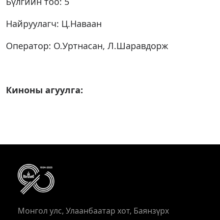
Бүлгийн тоо: 5
Найруулагч: Ц.Наваан
Оператор: О.Уртнасан, Л.Шаравдорж
Киноны агуулга:
Монгол улс, Улаанбаатар хот, Баянзүрх