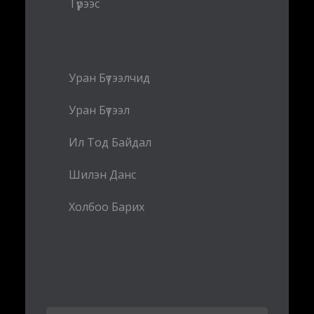
Түрээс
Уран Бүтээлчид
Уран Бүтээл
Ил Тод Байдал
Шилэн Данс
Холбоо Барих