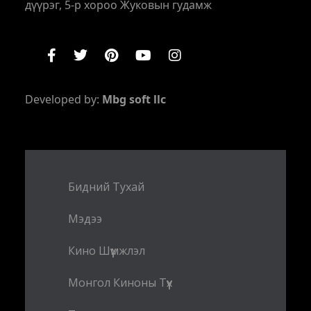
дүүрэг, 5-р хороо Жуковын гудамж
Developed by:
Mbg soft llc
Бидний Тухай
Мэдээ
Кино Шүүмжлэл
Монгол Киноны Түүх