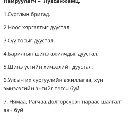
Найруулагч
–
Лувсанжамц.
1.Суртлын бригад.
2.Ноос хяргалтыг дуустал.
3.Сүү тосыг дуустал.
4.Барилгын шинэ ажилчдыг дуустал.
5.Шинэ үсгийн хичээлийг дуустал.
6.Улсын их сургуулийн ажиллагаа, хүн
эмнэлэгийн ангийг төгсч буй
7. Нямаа, Рагчаа,Долгорсүрэн нараас шалгалт
авч буй