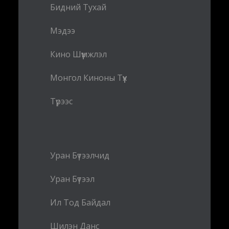
Бидний Тухай
Мэдээ
Кино Шүүмжлэл
Монгол Киноны Түүх
Түрээс
Уран Бүтээлчид
Уран Бүтээл
Ил Тод Байдал
Шилэн Данс