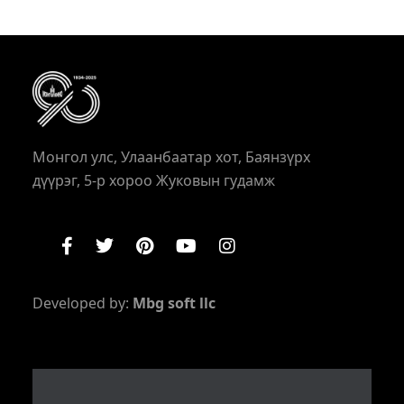
Монгол улс, Улаанбаатар хот, Баянзүрх
дүүрэг, 5-р хороо Жуковын гудамж
Developed by:
Mbg soft llc