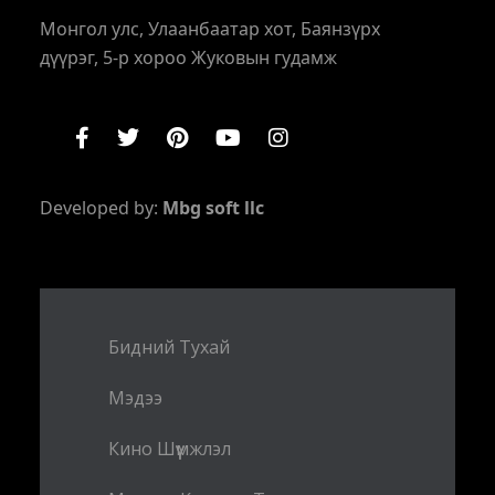
Монгол улс, Улаанбаатар хот, Баянзүрх
дүүрэг, 5-р хороо Жуковын гудамж
Developed by:
Mbg soft llc
Бидний Тухай
Мэдээ
Кино Шүүмжлэл