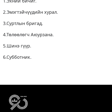
1.Эхний бичиг.
2.Эмэгтэйчүүдийн хурал.
3.Суртлын бригад.
4.Төлөөлөгч Аюурзана.
5.Шинэ гүүр.
6.Субботник.