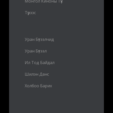
Монгол Киноны Түүх
Түрээс
Уран Бүтээлчид
Уран Бүтээл
Ил Тод Байдал
Шилэн Данс
Холбоо Барих