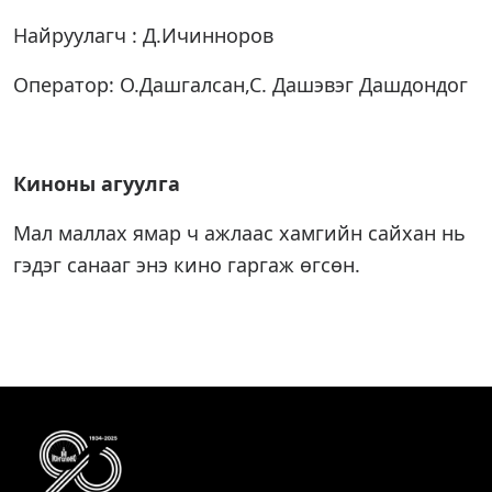
Найруулагч : Д.Ичинноров
Оператор: О.Дашгалсан,С. Дашэвэг Дашдондог
Киноны агуулга
Мал маллах ямар ч ажлаас хамгийн сайхан нь
гэдэг санааг энэ кино гаргаж өгсөн.