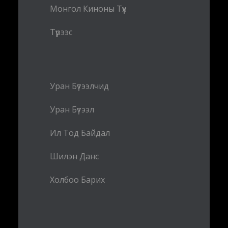
Монгол Киноны Түүх
Түрээс
Уран Бүтээлчид
Уран Бүтээл
Ил Тод Байдал
Шилэн Данс
Холбоо Барих