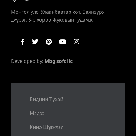
Монгол улс, Улаанбаатар хот, Баянзүрх
дүүрэг, 5-р хороо Жуковын гудамж
Developed by:
Mbg soft llc
Бидний Тухай
Мэдээ
Кино Шүүмжлэл