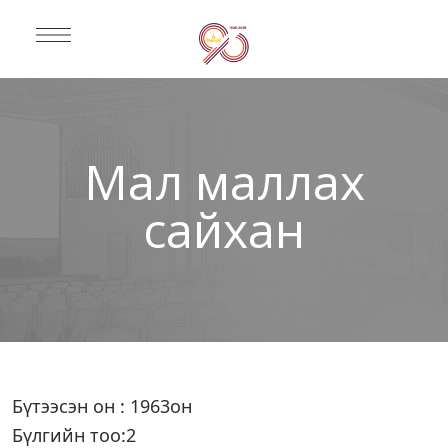
Мал маллах
сайхан
Бүтээсэн он : 1963он
Бүлгийн тоо:2