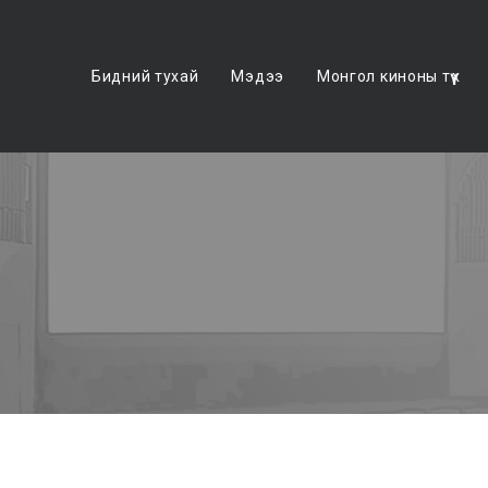
Бидний тухай
Мэдээ
Монгол киноны түүх