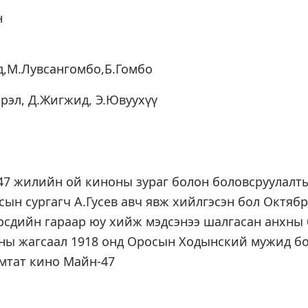
н
д,М.Лувсангомбо,Б.Гомбо
эрэл, Д.Жигжид, Э.Ювуухүү
ино
47 жилийн ой киноны зураг болон боловсруулалт
сын сургагч А.Гусев авч явж хийлгэсэн бол Октябр
рсдийн гараар юу хийж мэдсэнээ шалгасан анхны 
хны жагсаал 1918 онд Оросын Ходынский мужид б
мтат кино Майн-47