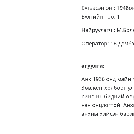
Бүтээсэн он : 1948о
Бүлгийн тоо: 1
Найруулагч : М.Бол
Оператор: : Б.Дэмб
К
агуулга:
Анх 1936 онд майн 
Зөвлөлт холбоот ул
кино нь бидний өө
нэн онцлогтой. Ан
анхны хийсэн бари