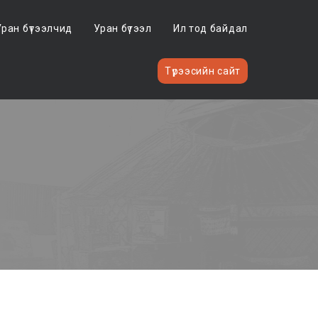
Уран бүтээлчид
Уран бүтээл
Ил тод байдал
Түрээсийн сайт