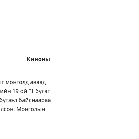
ны
ыг монголд аваад
ийн 19 ой “1 бүлэг
бүтээл байснаараа
олсон. Монголын