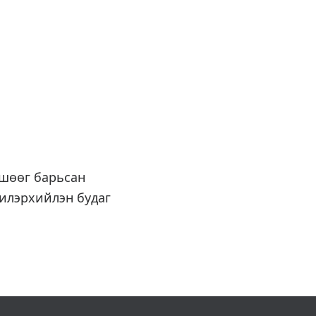
өшөөг барьсан
э илэрхийлэн будаг