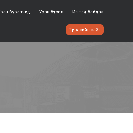
Уран бүтээлчид
Уран бүтээл
Ил тод байдал
Түрээсийн сайт