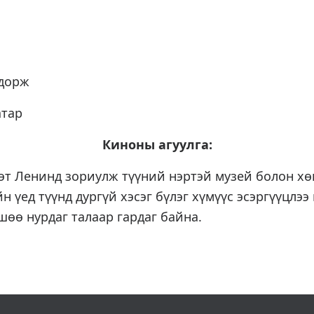
шдорж
атар
Киноны агуулга:
дэт Ленинд зориулж түүний нэртэй музей болон х
йн үед түүнд дургүй хэсэг бүлэг хүмүүс эсэргүүцлэ
өө нурдаг талаар гардаг байна.