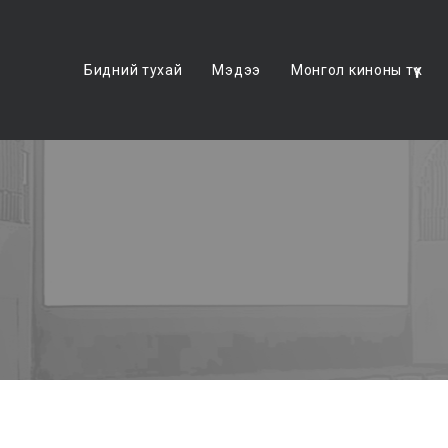
Бидний тухай
Мэдээ
Монгол киноны түүх