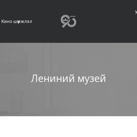
Кино шүүмжлэл
Лениний музей