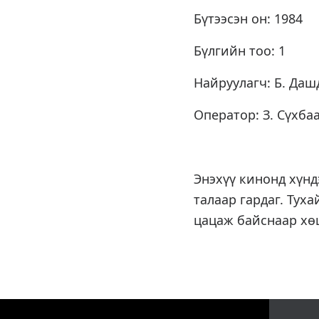
Бүтээсэн он: 1984
Бүлгийн тоо: 1
Найруулагч: Б. Да
Оператор: З. Сүхба
Энэхүү кинонд хүн
талаар гардаг. Туха
цацаж байснаар хөш