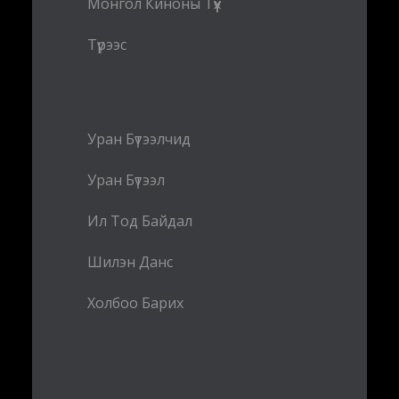
Монгол Киноны Түүх
Түрээс
Уран Бүтээлчид
Уран Бүтээл
Ил Тод Байдал
Шилэн Данс
Холбоо Барих