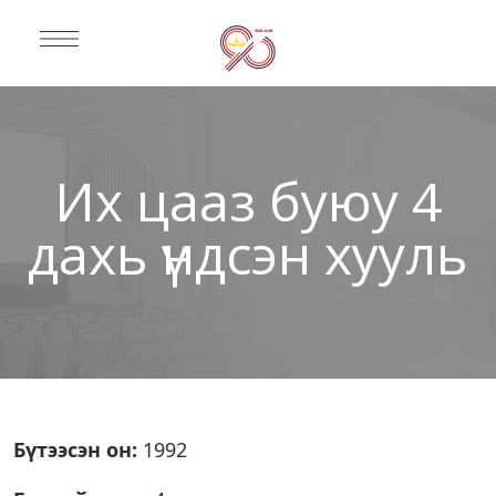
Их цааз буюу 4
дахь үндсэн хууль
Бүтээсэн он:
1992