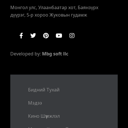
Монгол улс, Улаанбаатар хот, Баянзүрх
дүүрэг, 5-р хороо Жуковын гудамж
Developed by:
Mbg soft llc
Бидний Тухай
Мэдээ
Кино Шүүмжлэл