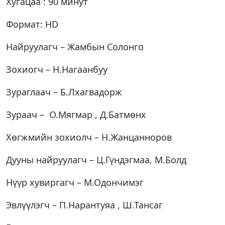
Хугацаа : 90 минут
Формат: HD
Найруулагч – Жамбын Солонго
Зохиогч – Н.Нагаанбуу
Зураглаач – Б.Лхагвадорж
Зураач – О.Мягмар , Д.Батмөнх
Хөгжмийн зохиолч – Н.Жанцанноров
Дууны найруулагч – Ц.Гүндэгмаа, М.Болд
Нүүр хувиргагч – М.Одончимэг
Эвлүүлэгч – П.Нарантуяа , Ш.Тансаг