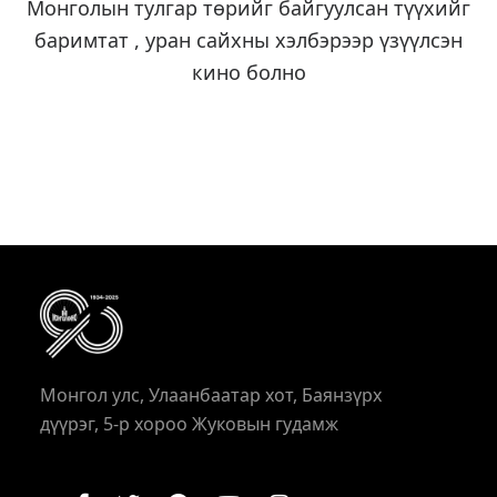
Монголын тулгар төрийг байгуулсан түүхийг
баримтат , уран сайхны хэлбэрээр үзүүлсэн
кино болно
Монгол улс, Улаанбаатар хот, Баянзүрх
дүүрэг, 5-р хороо Жуковын гудамж