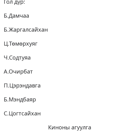
Гол дүр:
Б.Дамчаа
Б.Жаргалсайхан
Ц.Төмөрхуяг
Ч.Содтуяа
А.Очирбат
П.Цэрэндавга
Б.Мэндбаяр
С.Цогтсайхан
Киноны агуулга