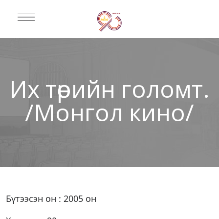
Их төрийн голомт.
/Монгол кино/
Бүтээсэн он : 2005 он