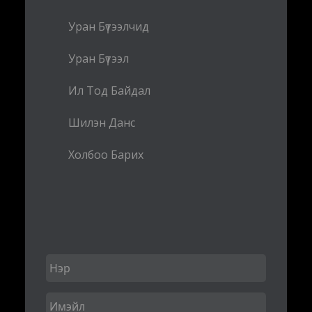
Уран Бүтээлчид
Уран Бүтээл
Ил Тод Байдал
Шилэн Данс
Холбоо Барих