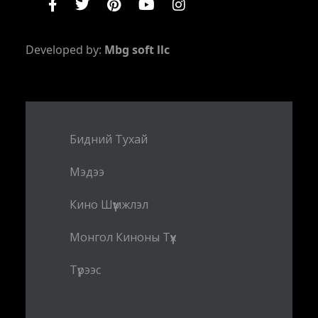
Developed by:
Mbg soft llc
Бидний Тухай
Мэдээ
Кино Шүүмжлэл
Монгол Киноны Түүх
Түрээс