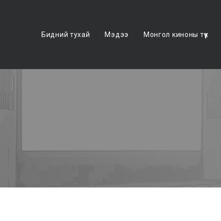
Бидний тухай
Мэдээ
Монгол киноны түүх