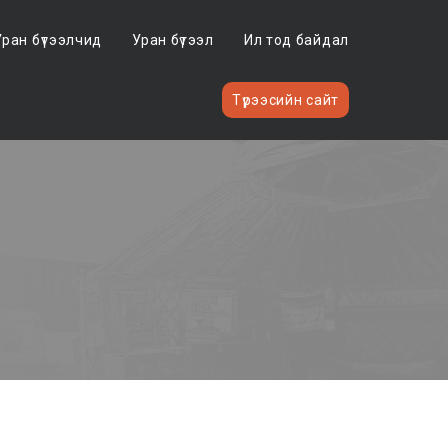
Уран бүтээлчид
Уран бүтээл
Ил тод байдал
Түрээсийн сайт