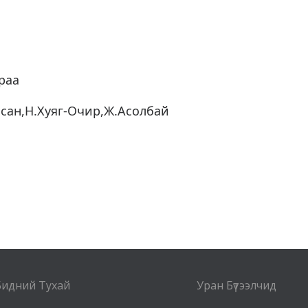
раа
асан,Н.Хуяг-Очир,Ж.Асолбай
Бидний Тухай
Уран Бүтээлчид