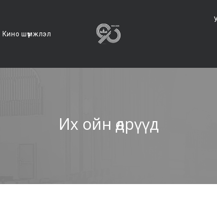
Кино шүүмжлэл
Их ойн өдрүүд