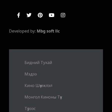
Developed by:
Mbg soft llc
Бидний Тухай
Мэдээ
Кино Шүүмжлэл
Монгол Киноны Түүх
Түрээс