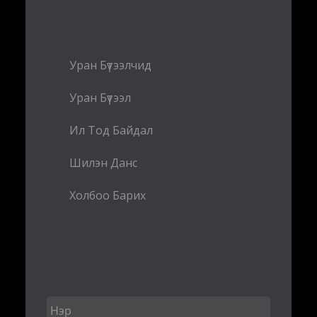
Уран Бүтээлчид
Уран Бүтээл
Ил Тод Байдал
Шилэн Данс
Холбоо Барих