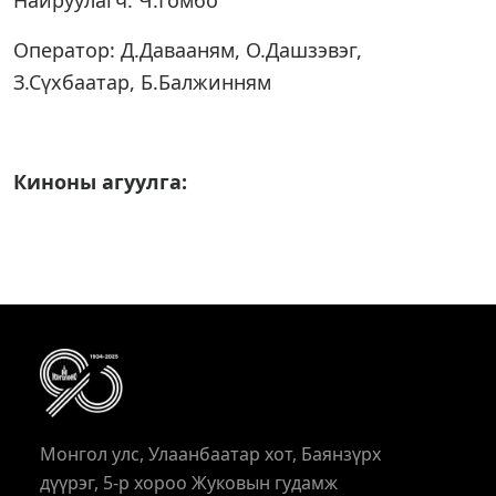
Найруулагч: Ч.Гомбо
Оператор: Д.Давааням, О.Дашзэвэг,
З.Сүхбаатар, Б.Балжинням
Киноны агуулга:
Монгол улс, Улаанбаатар хот, Баянзүрх
дүүрэг, 5-р хороо Жуковын гудамж