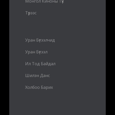
Монгол Киноны Түүх
Түрээс
Уран Бүтээлчид
Уран Бүтээл
Ил Тод Байдал
Шилэн Данс
Холбоо Барих