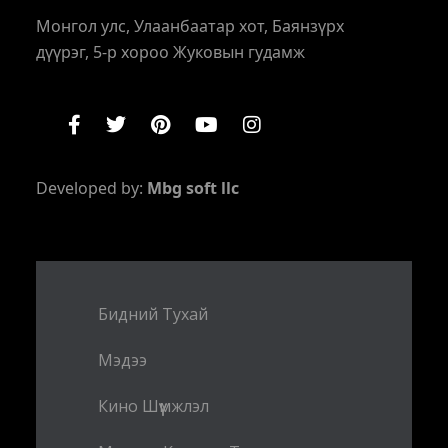
Монгол улс, Улаанбаатар хот, Баянзүрх
дүүрэг, 5-р хороо Жуковын гудамж
Developed by:
Mbg soft llc
Бидний Тухай
Мэдээ
Кино Шүүмжлэл