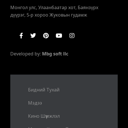
Монгол улс, Улаанбаатар хот, Баянзүрх
дүүрэг, 5-р хороо Жуковын гудамж
Developed by:
Mbg soft llc
Бидний Тухай
Мэдээ
Кино Шүүмжлэл