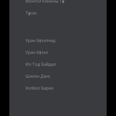
Монгол Киноны Түүх
Түрээс
Уран Бүтээлчид
Уран Бүтээл
Ил Тод Байдал
Шилэн Данс
Холбоо Барих