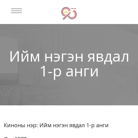
Ийм нэгэн явдал
1-р анги
Киноны нэр: Ийм нэгэн явдал 1-р анги