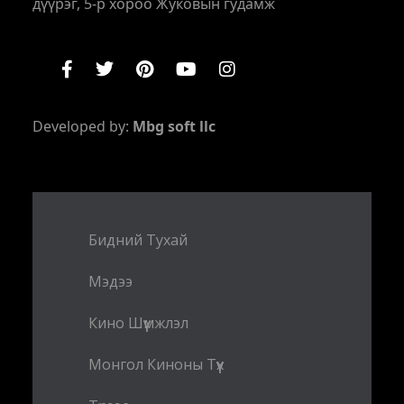
дүүрэг, 5-р хороо Жуковын гудамж
Developed by:
Mbg soft llc
Бидний Тухай
Мэдээ
Кино Шүүмжлэл
Монгол Киноны Түүх