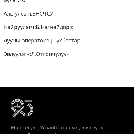
Бүлэг:10
Аль улсын:БНСЧСУ
Найруулагч:Б.Нагнайдорж
Дууны оператор:Ц.Сүхбаатар
Эвлүүлэгч:Л.Отгончулуун
Монгол улс, Улаанбаатар хот, Баянзүрх