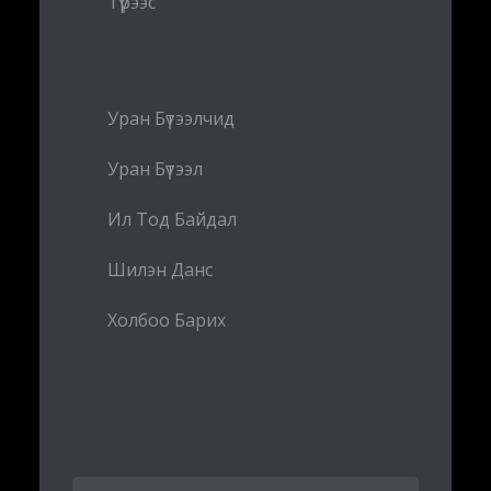
Түрээс
Уран Бүтээлчид
Уран Бүтээл
Ил Тод Байдал
Шилэн Данс
Холбоо Барих