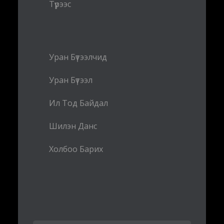
Түрээс
Уран Бүтээлчид
Уран Бүтээл
Ил Тод Байдал
Шилэн Данс
Холбоо Барих