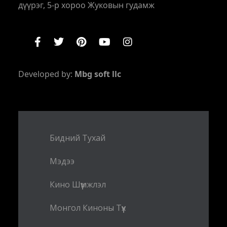
дүүрэг, 5-р хороо Жуковын гудамж
Developed by:
Mbg soft llc
Бидний Тухай
Мэдээ
Кино Шүүмжлэл
Монгол Киноны Түүх