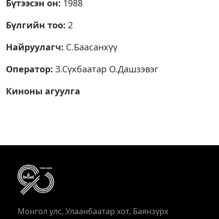
Бүтээсэн он:
1988
Бүлгийн тоо:
2
Найруулагч:
С.Баасанхүү
Оператор:
З.Сүхбаатар О.Дашзэвэг
Киноны агуулга
Монгол улс, Улаанбаатар хот, Баянзүрх