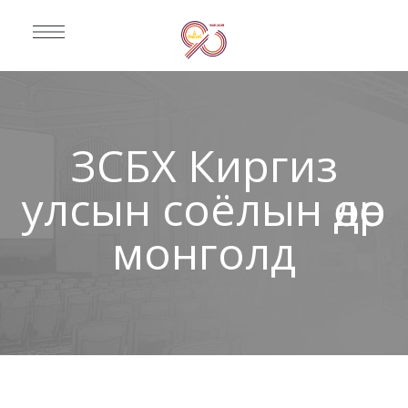
ЗСБХ Киргиз
улсын соёлын өдөр
монголд