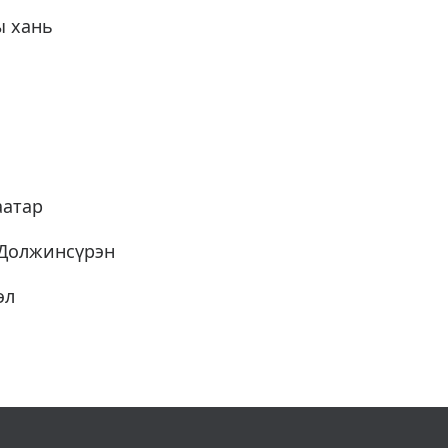
ы хань
аатар
.Должинсүрэн
эл