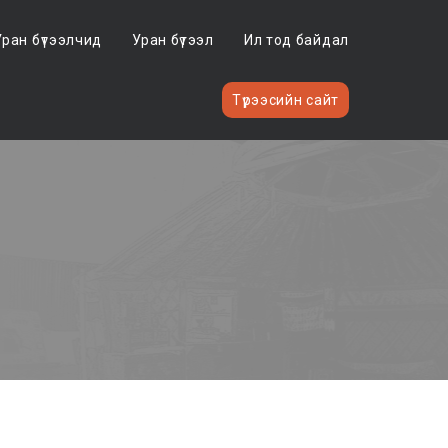
Уран бүтээлчид
Уран бүтээл
Ил тод байдал
Түрээсийн сайт