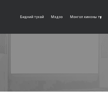
Бидний тухай
Мэдээ
Монгол киноны түүх