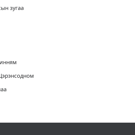
сын зугаа
жинням
.Цэрэнсодном
маа