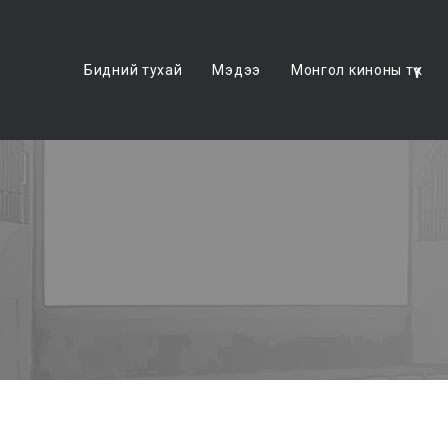
Бидний тухай
Мэдээ
Монгол киноны түүх