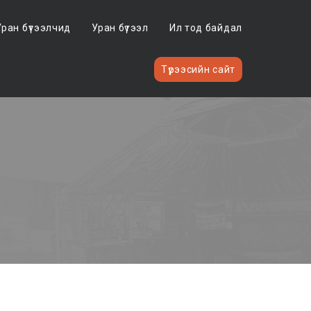
Уран бүтээлчид
Уран бүтээл
Ил тод байдал
Түрээсийн сайт