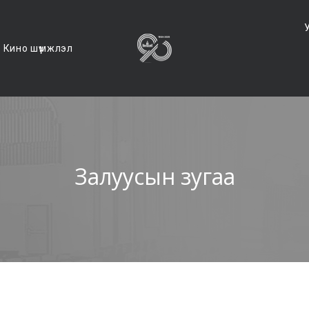
Кино шүүмжлэл
Залуусын зугаа