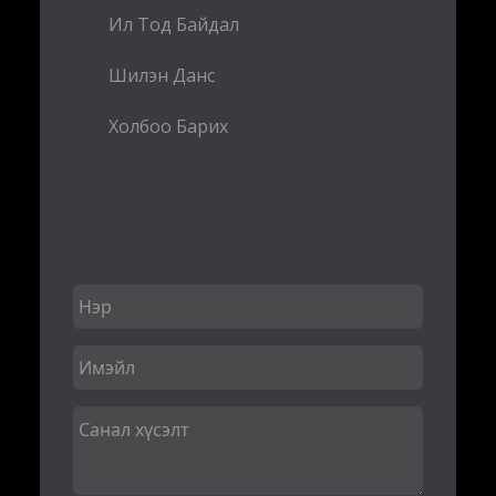
Ил Тод Байдал
Шилэн Данс
Холбоо Барих