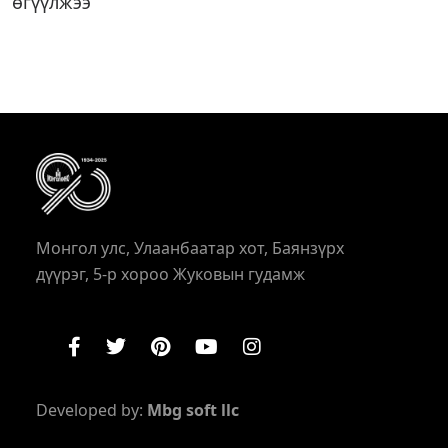
өгүүлжээ
Монгол улс, Улаанбаатар хот, Баянзүрх
дүүрэг, 5-р хороо Жуковын гудамж
Developed by:
Mbg soft llc