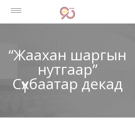
“Жаахан шаргын
нутгаар”
Сүхбаатар декад