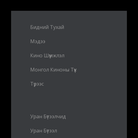
Бидний Тухай
Мэдээ
Кино Шүүмжлэл
Монгол Киноны Түүх
Түрээс
Уран Бүтээлчид
Уран Бүтээл