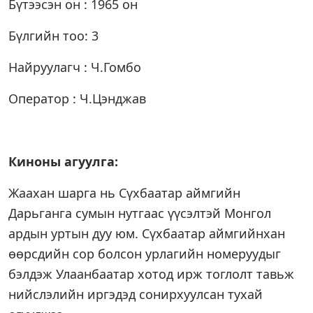
Бүтээсэн он : 1965 он
Бүлгийн тоо: 3
Найруулагч : Ч.Гомбо
Оператор : Ч.Цэнджав
Киноны агуулга:
Жаахан шарга нь Сүхбаатар аймгийн
Дарьганга сумын нутгаас үүсэлтэй Монгол
ардын уртын дуу юм. Сүхбаатар аймгийнхан
өөрсдийн сор болсон урлагийн номеруудыг
бэлдэж Улаанбаатар хотод ирж тоглолт тавьж
нийслэлийн иргэдэд сонирхуулсан тухай