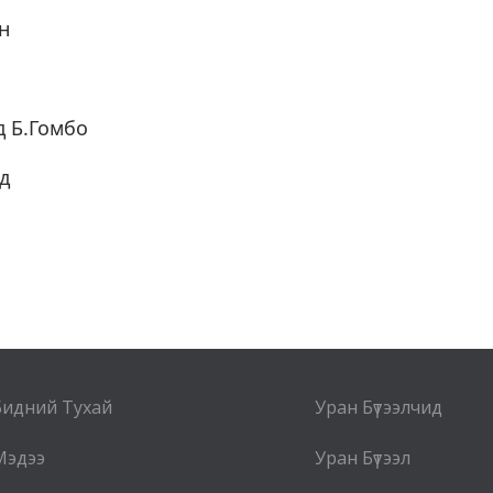
он
д Б.Гомбо
д
Бидний Тухай
Уран Бүтээлчид
Мэдээ
Уран Бүтээл