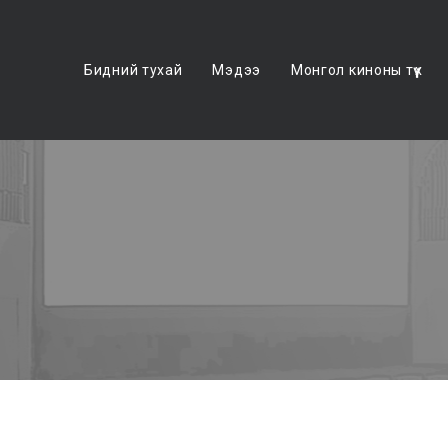
Бидний тухай
Мэдээ
Монгол киноны түүх