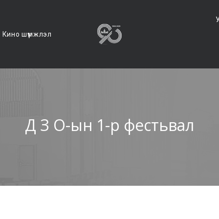
Кино шүүмжлэл
Д З О-ын 1-р фестьвал