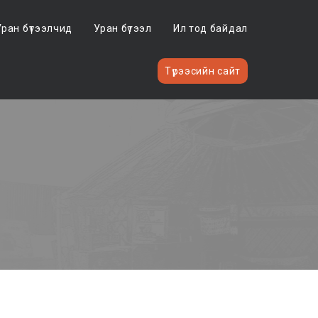
Уран бүтээлчид
Уран бүтээл
Ил тод байдал
Түрээсийн сайт