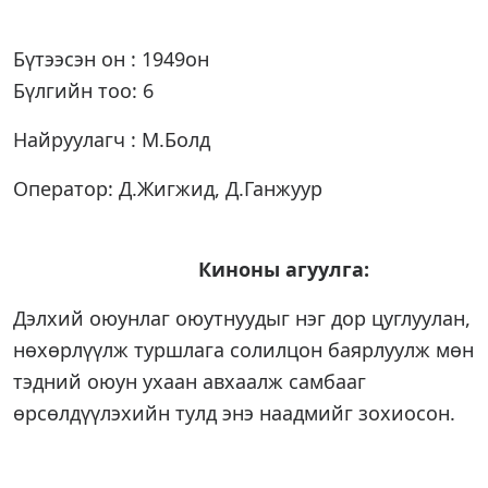
Бүтээсэн он : 1949он
Бүлгийн тоо: 6
Найруулагч : М.Болд
Оператор: Д.Жигжид, Д.Ганжуур
Киноны агуулга:
Дэлхий оюунлаг оюутнуудыг нэг дор цуглуулан,
нөхөрлүүлж туршлага солилцон баярлуулж мөн
тэдний оюун ухаан авхаалж самбааг
өрсөлдүүлэхийн тулд энэ наадмийг зохиосон.