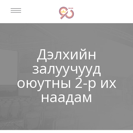
Дэлхийн
залуучууд
оюутны 2-р их
наадам