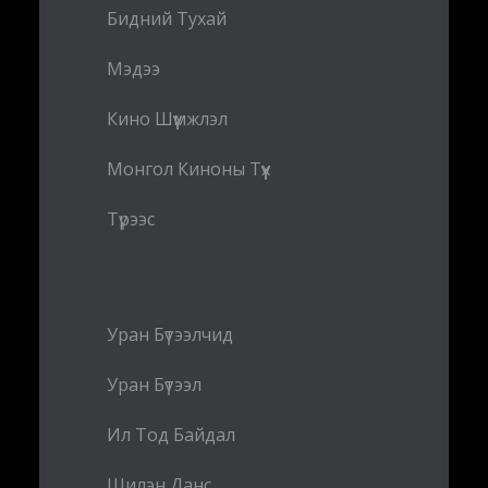
Бидний Тухай
Мэдээ
Кино Шүүмжлэл
Монгол Киноны Түүх
Түрээс
Уран Бүтээлчид
Уран Бүтээл
Ил Тод Байдал
Шилэн Данс