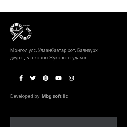
Монгол улс, Улаанбаатар хот, Баянзүрх
дүүрэг, 5-р хороо Жуковын гудамж
Developed by:
Mbg soft llc