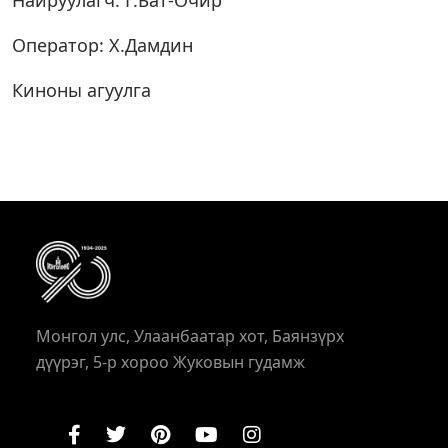
Найруулагч: Г.Бат-Очир
Оператор: Х.Дамдин
Киноны агуулга
Монгол улс, Улаанбаатар хот, Баянзүрх
дүүрэг, 5-р хороо Жуковын гудамж