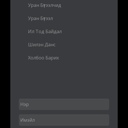
Уран Бүтээлчид
Уран Бүтээл
Ил Тод Байдал
Шилэн Данс
Холбоо Барих