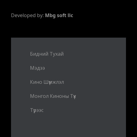
Developed by:
Mbg soft llc
Бидний Тухай
Мэдээ
Кино Шүүмжлэл
Монгол Киноны Түүх
Түрээс