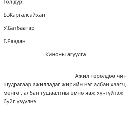
Гол дүр:
Б.Жаргалсайхан
У.Батбаатар
Г.Равдан
Киноны агуулга
Ажил төрөлдөө чин
шудрагаар ажилладаг жирийн нэг албан хаагч,
мөнгө , албан тушаалтны өмнө яаж хүчгүйтэж
буйг үзүүлнэ