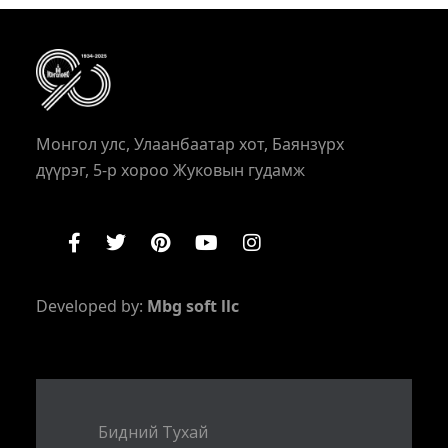
Монгол улс, Улаанбаатар хот, Баянзүрх
дүүрэг, 5-р хороо Жуковын гудамж
Developed by:
Mbg soft llc
Бидний Тухай