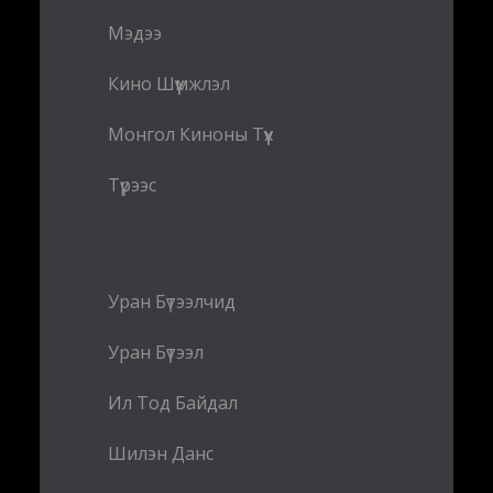
Мэдээ
Кино Шүүмжлэл
Монгол Киноны Түүх
Түрээс
Уран Бүтээлчид
Уран Бүтээл
Ил Тод Байдал
Шилэн Данс