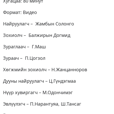
Хугацаа: 80 минут
Формат: Видео
Найруулагч – Жамбын Солонго
Зохиолч – Балжирын Догмид
Зураглаач – Г.Маш
Зураач – П.Цогзол
Хөгжмийн зохиолч – Н.Жанцанноров
Дууны найруулагч – Ц.Гүндэгмаа
Нүүр хувиргагч – М.Одончимэг
Эвлүүлэгч – П.Нарантуяа, Ш.Тансаг