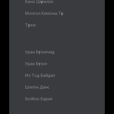
Кино Шүүмжлэл
Монгол Киноны Түүх
Түрээс
Уран Бүтээлчид
Уран Бүтээл
Ил Тод Байдал
Шилэн Данс
Холбоо Барих