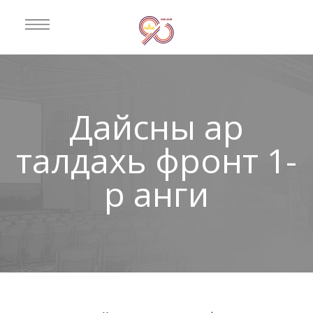
Дайсны ар
талдахь фронт 1-
р анги