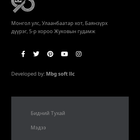
Монгол улс, Улаанбаатар хот, Баянзүрх
дүүрэг, 5-р хороо Жуковын гудамж
Developed by:
Mbg soft llc
Бидний Тухай
Мэдээ