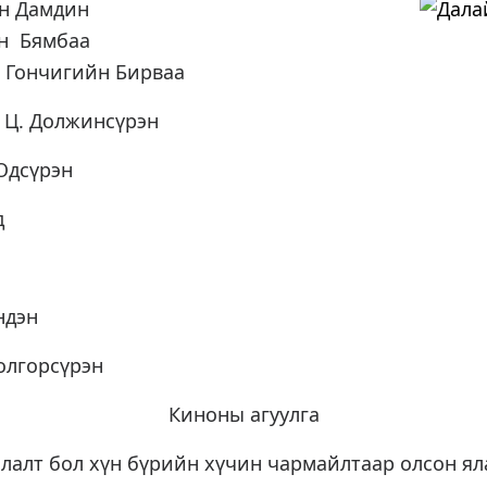
ын Дамдин
йн Бямбаа
 Гончигийн Бирваа
 Ц. Должинсүрэн
.Одсүрэн
д
ндэн
олгорсүрэн
Киноны агуулга
лалт бол хүн бүрийн хүчин чармайлтаар олсон я