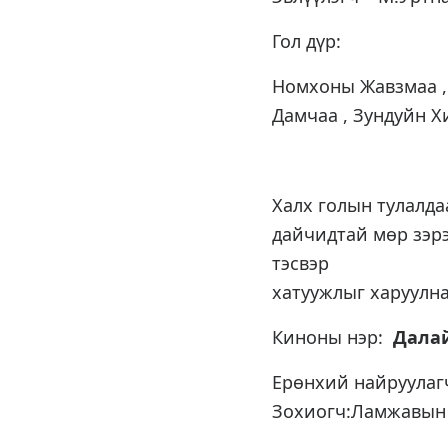
Гол дүр:
Номхоны Жавзмаа ,
Дамчаа , Зундуйн 
Халх голын тулалда
дайчидтай мөр зэрэ
тэсвэр
хатуужлыг харуулна
Киноны нэр:
Далай
Ерөнхий найруулаг
Зохиогч:Ламжавын