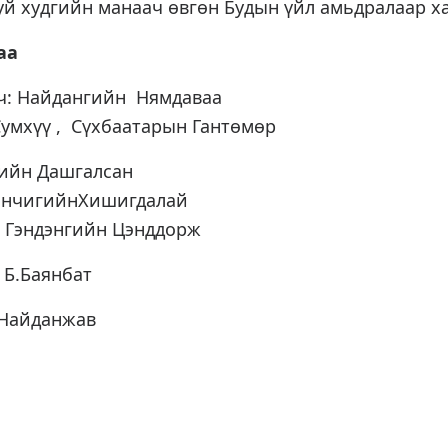
буй худгийн манаач өвгөн Будын үйл амьдралаар х
аа
ч: Найдангийн Нямдаваа
умхүү , Сүхбаатарын Гантөмөр
гийн Дашгалсан
аанчигийнХишигдалай
 Гэндэнгийн Цэнддорж
 Б.Баянбат
.Найданжав