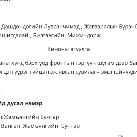
 Дашдондогийн Лувсанчимэд , Жагваралын Бүрэнб
Хишигдалай , Билгээгийн Мижи~дорж
Киноны агуулга
аны хүнд бэрх үед фронтын тэргүүн шугам дээр б
гцэн үүрэг гүйцэтгэж явсан сувилагч эмэгтэйчүүди
.
д дусал нэмэр
ч:Жамъянгийн Бунтар
 Ванган ,Жамъянгийн Бунтар