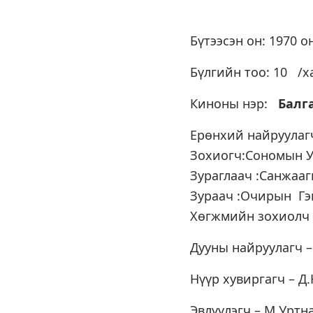
Бүтээсэн он: 1970 о
Бүлгийн тоо: 10 /х
Киноны нэр:
Балга
Ерөнхий найруулаг
Зохиогч:Сономын У
Зураглаач :Санжаа
Зураач :Очирын Гэ
Хөгжмийн зохиолч 
Дууны найруулагч –
Нүүр хувиргагч – Д
Эвлүүлэгч – М.Уртн