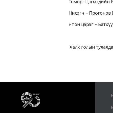
Төмөр- Цэгмэдийн 
Нисэгч – Прогонов 
Япон цэрэг – Батхү
Халх голын тулалд