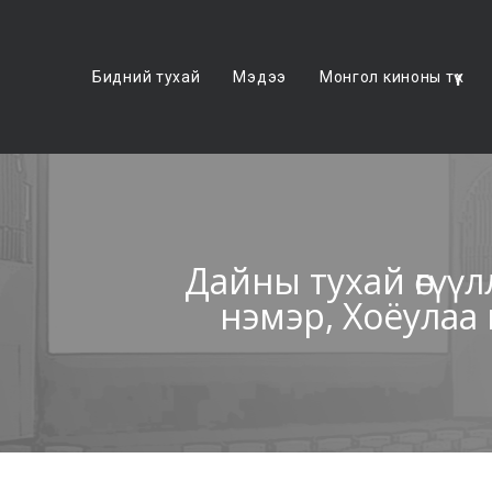
Бидний тухай
Мэдээ
Монгол киноны түүх
Дайны тухай өгүүлл
нэмэр, Хоёулаа 