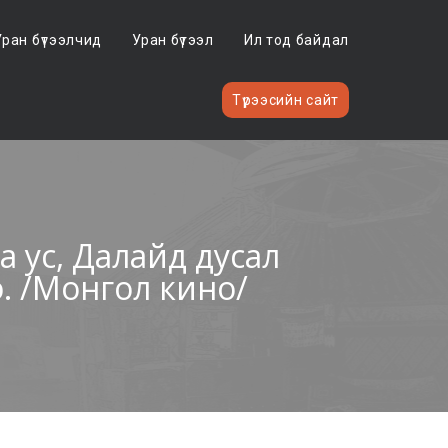
Уран бүтээлчид
Уран бүтээл
Ил тод байдал
Түрээсийн сайт
га ус, Далайд дусал
э. /Монгол кино/