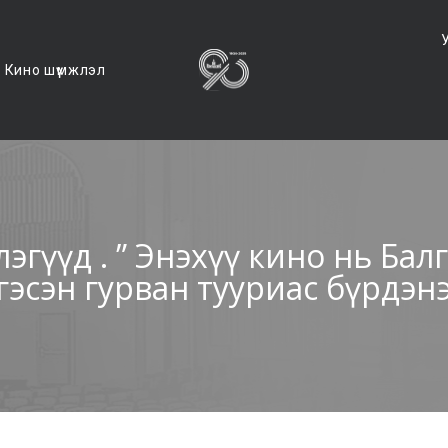
Кино шүүмжлэл
эгүүд . ” Энэхүү кино нь Бал
гэсэн гурван тууриас бүрдэн