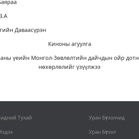
Баяраа
В.А
үгийн Даваасүрэн
Киноны агуулга
ааны үеийн Монгол-3өвлөлтийн дайчдын ойр дотн
нөхөрлөлийг үзүүлжээ
Бидний Тухай
Уран Бүтээлчид
Мэдээ
Уран Бүтээл