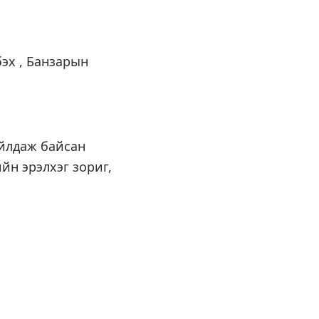
эх , Банзарын
айлдаж байсан
йн эрэлхэг зориг,