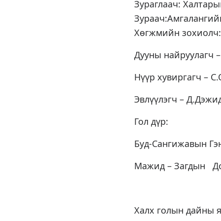
Зураглаач: Халтар
Зураач:Амгаланги
Хөгжмийн зохиолч:
Дууны найруулагч –
Нүүр хувиргагч – С
Эвлүүлэгч – Д.Дэжи
Гол дүр:
Буд-Сангижавын Гэ
Мажид – Загдын Д
Халх голын дайны я