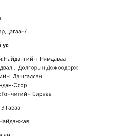
н
ар,цагаан/
 ус
ч:Найдангийн Нямдаваа
двал , Долгорын Дожоодорж
гийн Дашгалсан
ндэн-Осор
:Гончигийн Бирваа
 З.Гаваа
.Найданжав
асан