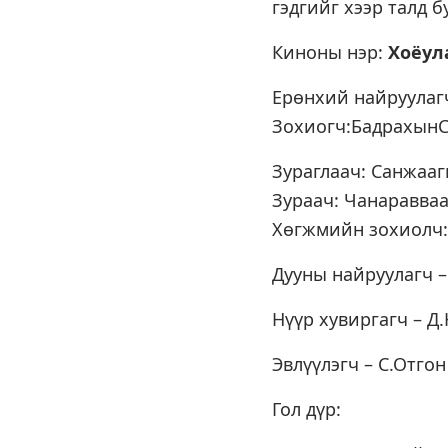
гэдгийг хээр талд 
Киноны нэр:
Хоёул
Ерөнхий найруулаг
Зохиогч:БадрахынС
Зураглаач: Санжаа
Зураач: Чанаравв
Хөгжмийн зохиолч:
Дууны найруулагч –
Нүүр хувиргагч – Д
Эвлүүлэгч – С.Отгон
Гол дүр: