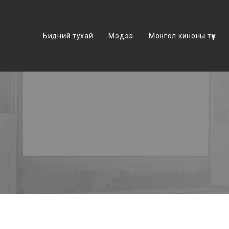
Бидний тухай
Мэдээ
Монгол киноны түүх