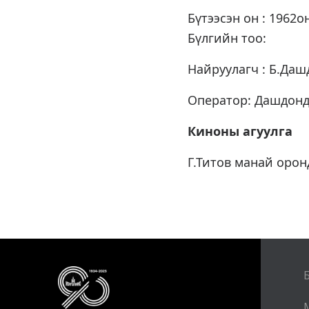
Бүтээсэн он : 1962о
Бүлгийн тоо:
Найруулагч : Б.Да
Оператор: Дашдонд
Киноны агуулга
Г.Титов манай орон