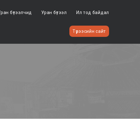
Уран бүтээлчид
Уран бүтээл
Ил тод байдал
Түрээсийн сайт