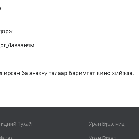
н
шдорж
ог,Давааням
д ирсэн ба энэхүү талаар баримтат кино хийжээ.
Бидний Тухай
Уран Бүтээлчид
Мэдээ
Уран Бүтээл