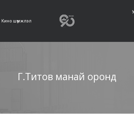
Кино шүүмжлэл
Г.Титов манай оронд