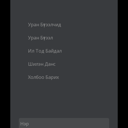
Уран Бүтээлчид
Уран Бүтээл
Ил Тод Байдал
Шилэн Данс
Холбоо Барих