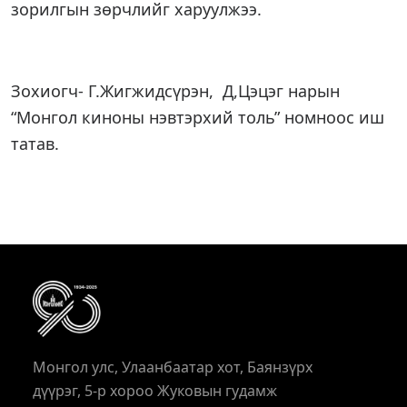
зорилгын зөрчлийг харуулжээ.
Зохиогч- Г.Жигжидсүрэн, Д,Цэцэг нарын
“Монгол киноны нэвтэрхий толь” номноос иш
татав.
Монгол улс, Улаанбаатар хот, Баянзүрх
дүүрэг, 5-р хороо Жуковын гудамж