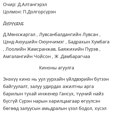
Очир: Д.Алтангэрэл
Цолмон: П.Долгорсүрэн
Дүрүүдэд:
Д.Мөнхжаргал , Лувсанбалдангийн Лувсан ,
Цэнд-Аюушийн Оюунчимэг , Бадрахын Хумбага
, Лоолийн Жамсранжав, Баяжихийн Пүрэв ,
Амгалангийн Чойсон , Ж .Дамбарагчаа
Киноны агуулга
Энэхүү кино нь уул уурхайн үйлдвэрийн бүтээн
байгуулалт, залуу удирдах ажилтны арга
барилын тухай инженер Гансүх, түүний найз
бүсгүй Сүрэн нарын харилцаагаар өгүүлсэн
бөгөөд залуусын амьдралын үзэл бодол, хүсэл