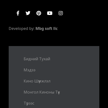
Developed by:
Mbg soft llc
Бидний Тухай
Мэдээ
Кино Шүүмжлэл
Монгол Киноны Түүх
Түрээс