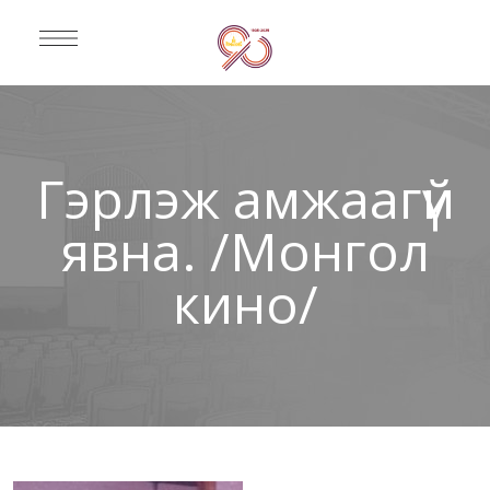
Гэрлэж амжаагүй
явна. /Монгол
кино/