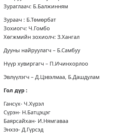
Зураглаач: Б.Балжинням
Зураач : Б.Төмөрбат
Зохиогч: Ч.Гомбо
Хөгжмийн зохиолч: З.Хангал
Дууны найруулагч – Б.Самбуу
Нүүр хувиргагч – П.Ичинхорлоо
Эвлүүлэгч – Д.Цэвэлмаа, Б.Дашдулам
Гол дүр :
Гансүх- Ч.Хүрэл
Сүрэн- Н.Батцэцэг
Баярсайхан- И.Нямгаваа
Энхээ- Д.Гүрсэд