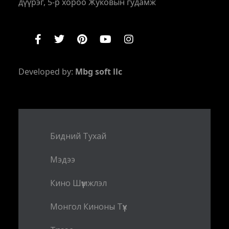
дүүрэг, 5-р хороо Жуковын гудамж
Developed by:
Mbg soft llc
Бидний Тухай
Мэдээ
Кино Шүүмжлэл
Монгол Киноны Түүх