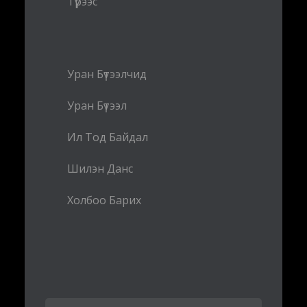
Түрээс
Уран Бүтээлчид
Уран Бүтээл
Ил Тод Байдал
Шилэн Данс
Холбоо Барих