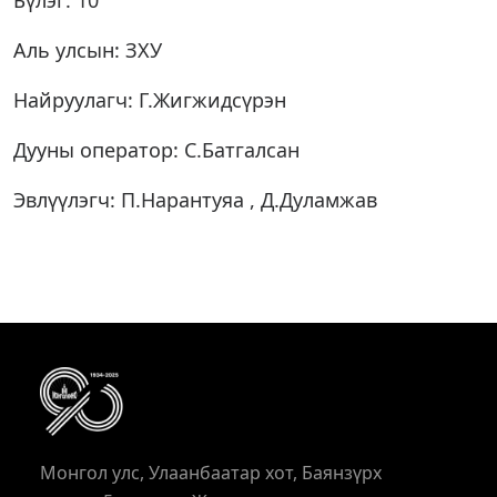
Бүлэг: 10
Аль улсын: ЗХУ
Найруулагч: Г.Жигжидсүрэн
Дууны оператор: С.Батгалсан
Эвлүүлэгч: П.Нарантуяа , Д.Дуламжав
Монгол улс, Улаанбаатар хот, Баянзүрх