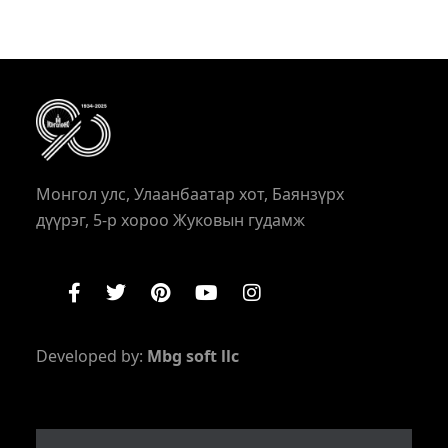
Монгол улс, Улаанбаатар хот, Баянзүрх
дүүрэг, 5-р хороо Жуковын гудамж
Developed by:
Mbg soft llc