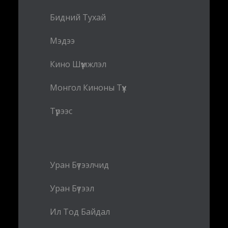
Бидний Тухай
Мэдээ
Кино Шүүмжлэл
Монгол Киноны Түүх
Түрээс
Уран Бүтээлчид
Уран Бүтээл
Ил Тод Байдал