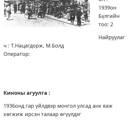
1939он
Бүлгийн
тоо: 2
Найруулаг
ч : Т.Нацагдорж, М.Болд
Оператор:
Киноны агуулга :
1936онд гар үйлдвэр монгол улсад анх яаж
хөгжиж ирсэн талаар өгүүлдэг