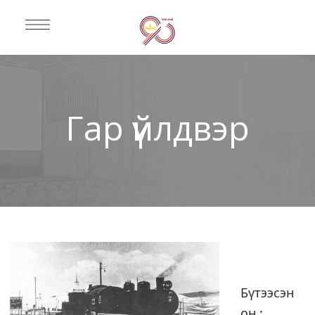
Гар үйлдвэр
Бүтээсэн
он :