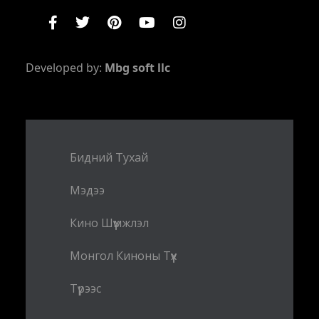
Developed by:
Mbg soft llc
Бидний Тухай
Мэдээ
Кино Шүүмжлэл
Монгол Киноны Түүх
Түрээс