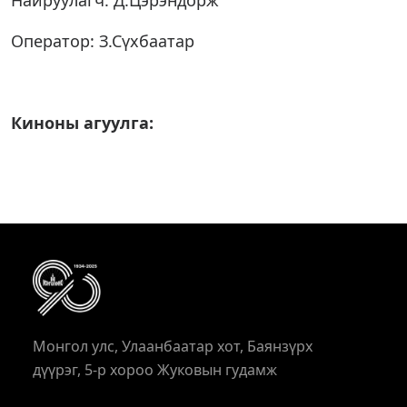
Найруулагч: Д.Цэрэндорж
Оператор: З.Сүхбаатар
Киноны агуулга:
Монгол улс, Улаанбаатар хот, Баянзүрх
дүүрэг, 5-р хороо Жуковын гудамж