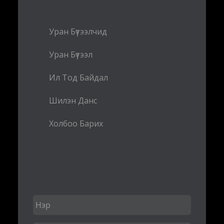
Уран Бүтээлчид
Уран Бүтээл
Ил Тод Байдал
Шилэн Данс
Холбоо Барих