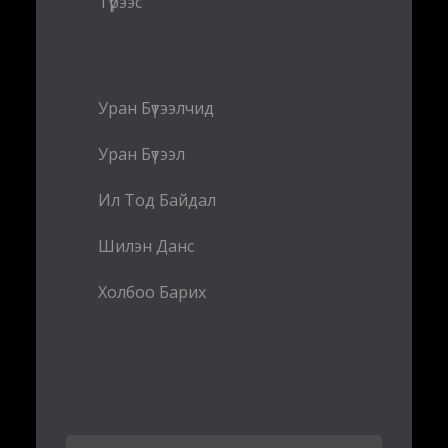
Түрээс
Уран Бүтээлчид
Уран Бүтээл
Ил Тод Байдал
Шилэн Данс
Холбоо Барих