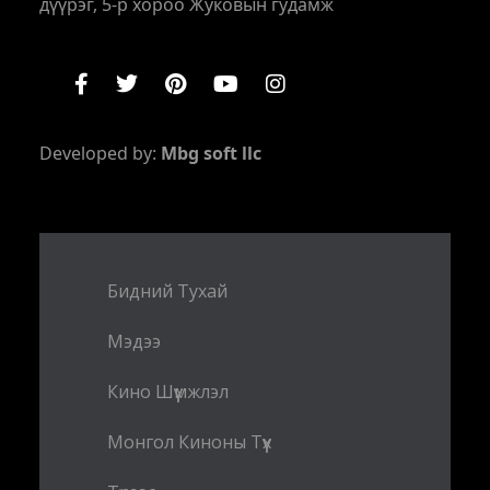
дүүрэг, 5-р хороо Жуковын гудамж
Developed by:
Mbg soft llc
Бидний Тухай
Мэдээ
Кино Шүүмжлэл
Монгол Киноны Түүх