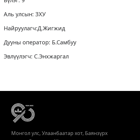
Бүлэг: 9
Аль улсын: ЗХУ
Найруулагч:Д.Жигжид
Дууны оператор: Б.Самбуу
Эвлүүлэгч: С.Энхжаргал
Монгол улс, Улаанбаатар хот, Баянзүрх