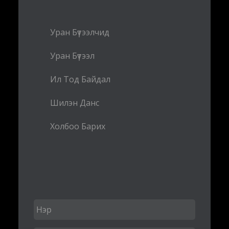
Уран Бүтээлчид
Уран Бүтээл
Ил Тод Байдал
Шилэн Данс
Холбоо Барих