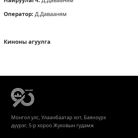
Найруулагч:
Д.Давааням
Оператор:
Д.Давааням
Киноны агуулга
Монгол улс, Улаанбаатар хот, Баянзүрх
дүүрэг, 5-р хороо Жуковын гудамж