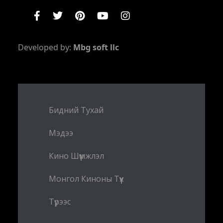
Developed by:
Mbg soft llc
Бидний Тухай
Мэдээ
Кино Шүүмжлэл
Монгол Киноны Түүх
Түрээс