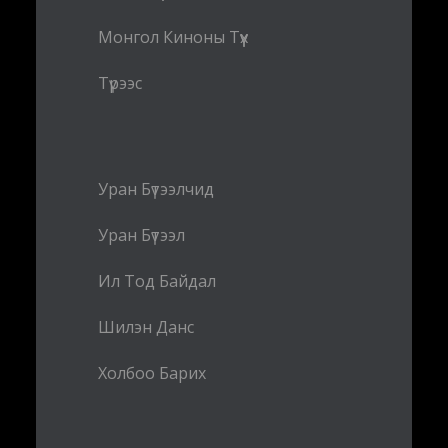
Монгол Киноны Түүх
Түрээс
Уран Бүтээлчид
Уран Бүтээл
Ил Тод Байдал
Шилэн Данс
Холбоо Барих