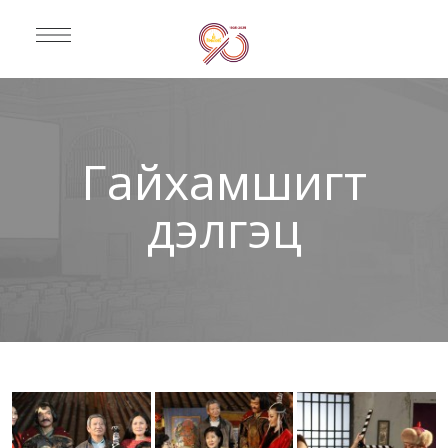
Гайхамшигт
дэлгэц