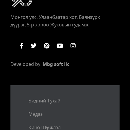
Монгол улс, Улаанбаатар хот, Баянзүрх
дүүрэг, 5-р хороо Жуковын гудамж
Developed by:
Mbg soft llc
Бидний Тухай
Мэдээ
Кино Шүүмжлэл