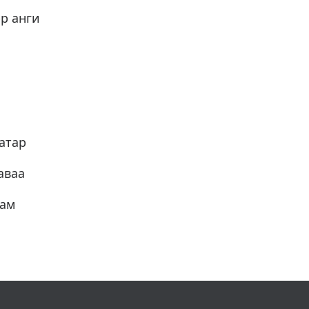
-р анги
атар
аваа
лам