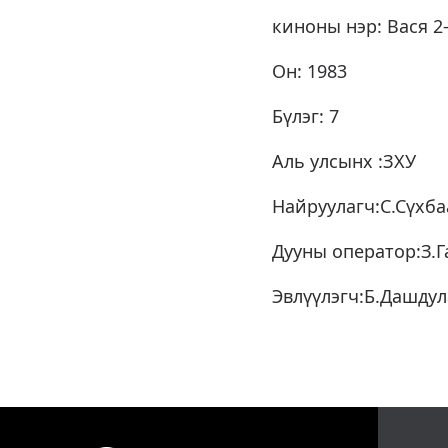
киноны нэр: Вася 2
Он: 1983
Бүлэг: 7
Аль улсынх :ЗХУ
Найруулагч:С.Сүхба
Дууны оператор:З.Г
Эвлүүлэгч:Б.Дашду