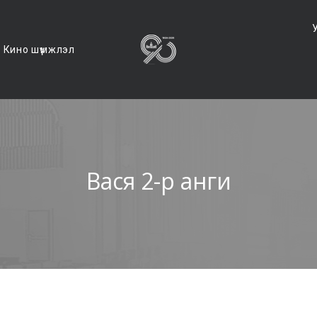
Кино шүүмжлэл
Вася 2-р анги