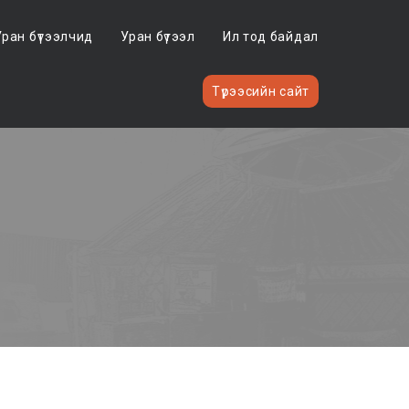
Уран бүтээлчид
Уран бүтээл
Ил тод байдал
Түрээсийн сайт