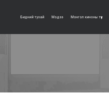
Бидний тухай
Мэдээ
Монгол киноны түүх