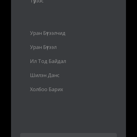
Түрээс
Уран Бүтээлчид
Уран Бүтээл
Ил Тод Байдал
Шилэн Данс
Холбоо Барих