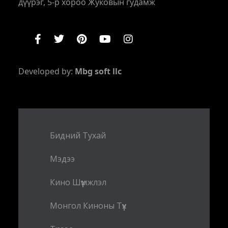
дүүрэг, 5-р хороо Жуковын гудамж
Developed by:
Mbg soft llc
Бидний Тухай
Мэдээ
Кино Шүүмжлэл
Монгол Киноны Түүх