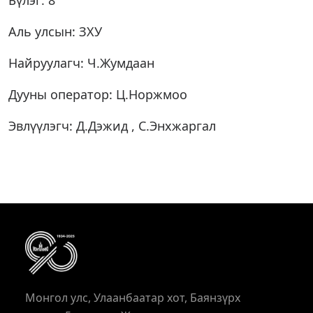
Бүлэг: 8
Аль улсын: ЗХУ
Найруулагч: Ч.Жумдаан
Дууны оператор: Ц.Норжмоо
Эвлүүлэгч: Д.Дэжид , С.Энхжаргал
Монгол улс, Улаанбаатар хот, Баянзүрх