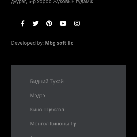
дүүрэг, 5-р хороо Жуковын гудамж
Developed by:
Mbg soft llc
Бидний Тухай
Мэдээ
Кино Шүүмжлэл
Монгол Киноны Түүх