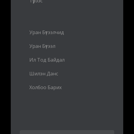
Түрээс
Уран Бүтээлчид
Уран Бүтээл
Ил Тод Байдал
Шилэн Данс
Холбоо Барих