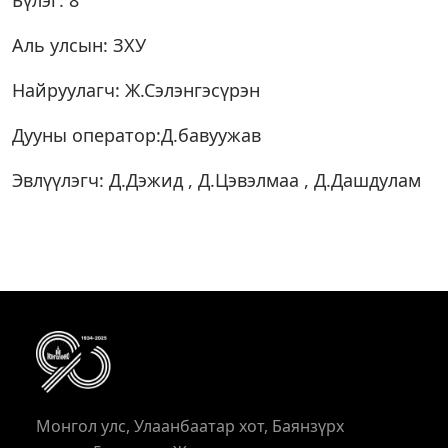
Бүлэг: 8
Аль улсын: ЗХУ
Найруулагч: Ж.Сэлэнгэсүрэн
Дууны оператор:Д.бавуужав
Эвлүүлэгч: Д.Дэжид , Д.Цэвэлмаа , Д.Дашдулам
Монгол улс, Улаанбаатар хот, Баянзүрх