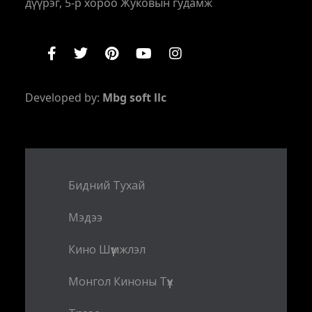
дүүрэг, 5-р хороо Жуковын гудамж
Developed by:
Mbg soft llc
Бидний Тухай
Мэдээ
Кино Шүүмжлэл
Монгол Киноны Түүх