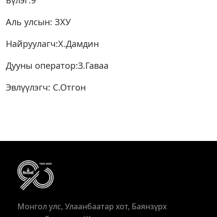
Бүлэг:9
Аль улсын: ЗХУ
Найруулагч:Х.Дамдин
Дууны оператор:З.Гаваа
Эвлүүлэгч: С.Отгон
Монгол улс, Улаанбаатар хот, Баянзүрх