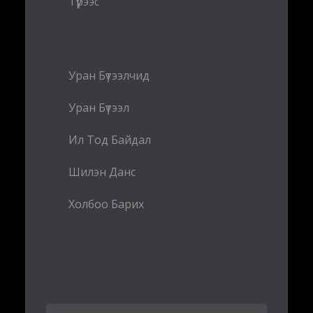
Түрээс
Уран Бүтээлчид
Уран Бүтээл
Ил Тод Байдал
Шилэн Данс
Холбоо Барих