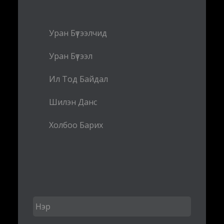
Уран Бүтээлчид
Уран Бүтээл
Ил Тод Байдал
Шилэн Данс
Холбоо Барих