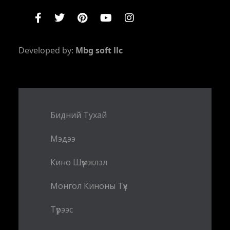
Developed by:
Mbg soft llc
Бидний Тухай
Мэдээ
Кино Шүүмжлэл
Монгол Киноны Түүх
Түрээс