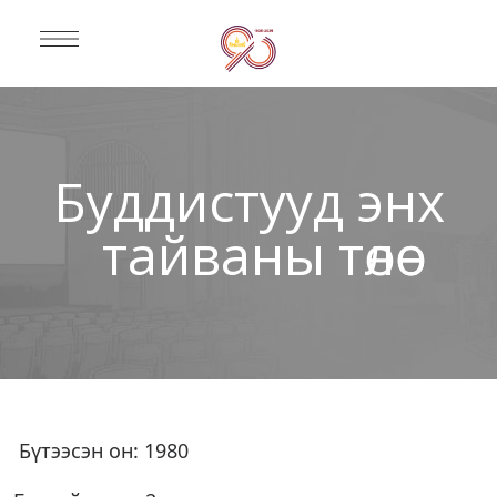
Буддистууд энх
тайваны төлөө
Бүтээсэн он: 1980