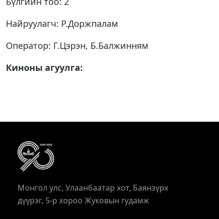
Бүлгийн тоо: 2
Найруулагч: Р.Доржпалам
Оператор: Г.Цэрэн, Б.Балжинням
Киноны агуулга:
Монгол улс, Улаанбаатар хот, Баянзүрх
дүүрэг, 5-р хороо Жуковын гудамж