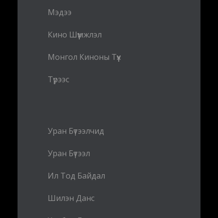
Мэдээ
Кино Шүүмжлэл
Монгол Киноны Түүх
Түрээс
Уран Бүтээлчид
Уран Бүтээл
Ил Тод Байдал
Шилэн Данс