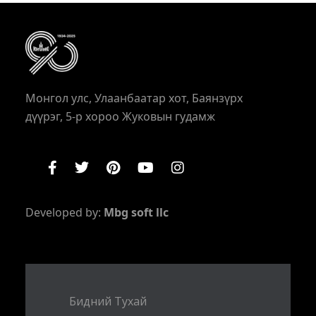
Монгол улс, Улаанбаатар хот, Баянзүрх
дүүрэг, 5-р хороо Жуковын гудамж
Developed by:
Mbg soft llc
Бидний Тухай