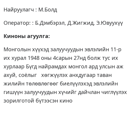
Найруулагч : М.Болд
Оператор: : Б.Дэмбэрэл, Д.Жигжид, Э.Ювуухүү
Киноны агуулга:
Монголын хүүхэд залуучуудын эвлэлийн 11-р
их хурал 1948 оны 4сарын 27нд болж тус их
хурлаар Бүгд найрамдах монгол ард улсын аж
ахуй, соёлыг хөгжүүлэх анхдугаар таван
жилийн төлөвлөгөөг биелүүлэхэд эвлэлийн
гишүүн залуучуудын хүчийг дайчлан чиглүүлэх
зорилготой бүтээсэн кино