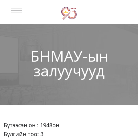
БНМАУ-ын
залуучууд
Бүтээсэн он : 1948он
Бүлгийн тоо: 3