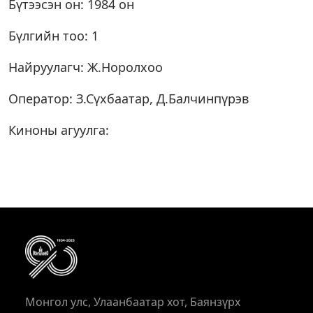
Бүтээсэн он: 1984 он
Бүлгийн тоо: 1
Найруулагч: Ж.Норолхоо
Оператор: З.Сүхбаатар, Д.Балчинпүрэв
Киноны агуулга:
Монгол улс, Улаанбаатар хот, Баянзүрх