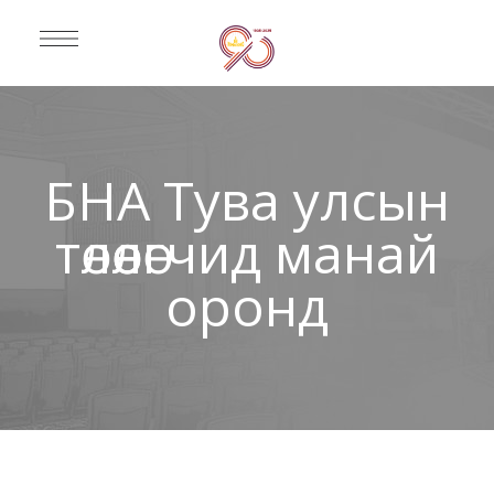
БНА Тува улсын
төлөөлөгчид манай
оронд