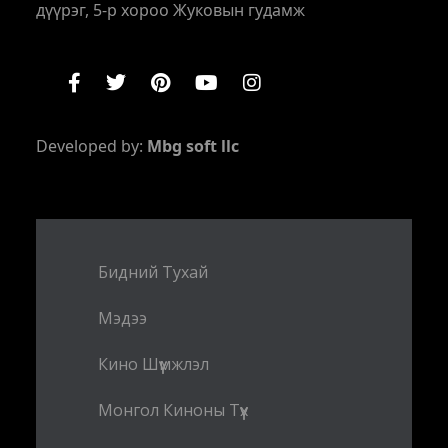
дүүрэг, 5-р хороо Жуковын гудамж
Developed by:
Mbg soft llc
Бидний Тухай
Мэдээ
Кино Шүүмжлэл
Монгол Киноны Түүх