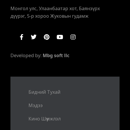
Монгол улс, Улаанбаатар хот, Баянзүрх
дүүрэг, 5-р хороо Жуковын гудамж
Developed by:
Mbg soft llc
Бидний Тухай
Мэдээ
Кино Шүүмжлэл