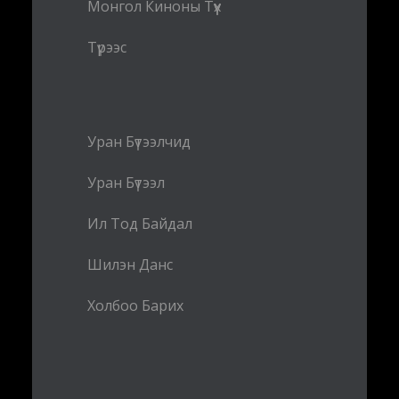
Монгол Киноны Түүх
Түрээс
Уран Бүтээлчид
Уран Бүтээл
Ил Тод Байдал
Шилэн Данс
Холбоо Барих