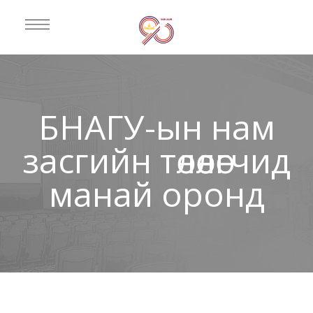
БНАГУ-ын нам
засгийн төлөөлөгчид
манай оронд